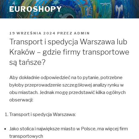
Przeskocz
EUROSHOPY
do
treści
OPUBLIKOWANE
19 WRZEŚNIA 2024
PRZEZ
ADMIN
W
Transport i spedycja Warszawa lub
Kraków – gdzie firmy transportowe
są tańsze?
Aby dokładnie odpowiedzieć na to pytanie, potrzebne
byłoby przeprowadzenie szczegółowej analizy rynku w
obu miastach. Jednak mogę przedstawić kilka ogólnych
obserwacji:
Transport i spedycja Warszawa:
Jako stolica i największe miasto w Polsce, ma więcej firm
transportowych