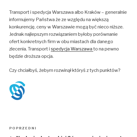
Transport i spedycja Warszawa albo Kraków – generalnie
informujemy Państwa że ze względu na większą
konkurencję, ceny w Warszawie mogą być nieco niższe.
Jednak najlepszym rozwiązaniem byłoby porównanie
ofert konkretnych firm w obu miastach dla danego
zlecenia. Transport i
spedycja Warszawa
to na pewno
będzie droższa opcja.
Czy chciałbyś, żebym rozwinął któryś z tych punktów?
Nawigacja
Poprzedni
POPRZEDNI
wpisu
wpis