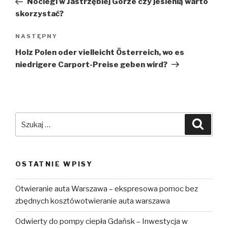
Noclegi w Jastrzębiej Górze czy jesienią warto
skorzystać?
Następny
NASTĘPNY
wpis
Holz Polen oder vielleicht Österreich, wo es
niedrigere Carport-Preise geben wird?
Szukaj:
Szuka
OSTATNIE WPISY
Otwieranie auta Warszawa – ekspresowa pomoc bez
zbędnych kosztówotwieranie auta warszawa
Odwierty do pompy ciepła Gdańsk – Inwestycja w