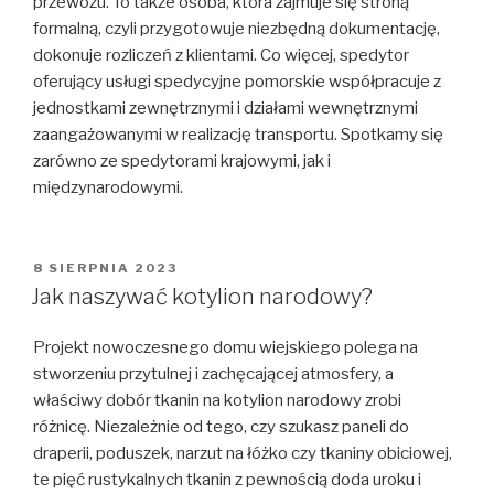
przewozu. To także osoba, która zajmuje się stroną
formalną, czyli przygotowuje niezbędną dokumentację,
dokonuje rozliczeń z klientami. Co więcej, spedytor
oferujący usługi spedycyjne pomorskie współpracuje z
jednostkami zewnętrznymi i działami wewnętrznymi
zaangażowanymi w realizację transportu. Spotkamy się
zarówno ze spedytorami krajowymi, jak i
międzynarodowymi.
OPUBLIKOWANE
8 SIERPNIA 2023
W
Jak naszywać kotylion narodowy?
Projekt nowoczesnego domu wiejskiego polega na
stworzeniu przytulnej i zachęcającej atmosfery, a
właściwy dobór tkanin na kotylion narodowy zrobi
różnicę. Niezależnie od tego, czy szukasz paneli do
draperii, poduszek, narzut na łóżko czy tkaniny obiciowej,
te pięć rustykalnych tkanin z pewnością doda uroku i