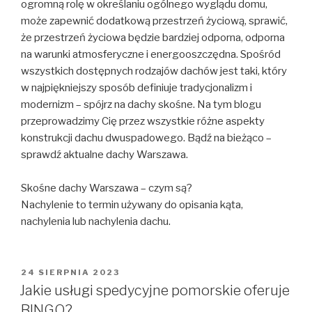
ogromną rolę w określaniu ogólnego wyglądu domu,
może zapewnić dodatkową przestrzeń życiową, sprawić,
że przestrzeń życiowa będzie bardziej odporna, odporna
na warunki atmosferyczne i energooszczędna. Spośród
wszystkich dostępnych rodzajów dachów jest taki, który
w najpiękniejszy sposób definiuje tradycjonalizm i
modernizm – spójrz na dachy skośne. Na tym blogu
przeprowadzimy Cię przez wszystkie różne aspekty
konstrukcji dachu dwuspadowego. Bądź na bieżąco –
sprawdź aktualne dachy Warszawa.
Skośne dachy Warszawa – czym są?
Nachylenie to termin używany do opisania kąta,
nachylenia lub nachylenia dachu.
OPUBLIKOWANE
24 SIERPNIA 2023
W
Jakie usługi spedycyjne pomorskie oferuje
BINGO?