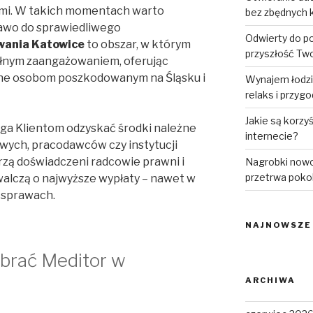
ami. W takich momentach warto
bez zbędnych 
prawo do sprawiedliwego
Odwierty do p
ania Katowice
to obszar, w którym
przyszłość Tw
pełnym zaangażowaniem, oferując
ne osobom poszkodowanym na Śląsku i
Wynajem łodzi
relaks i przyg
Jakie są korzy
ga Klientom odzyskać środki należne
internecie?
wych, pracodawców czy instytucji
zą doświadczeni radcowie prawni i
Nagrobki nowo
przetrwa poko
walczą o najwyższe wypłaty – nawet w
 sprawach.
NAJNOWSZE
brać Meditor w
ARCHIWA