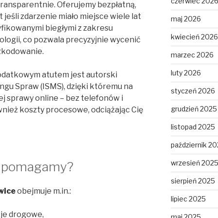
czerwiec 202
transparentnie. Oferujemy bezpłatną,
jeśli zdarzenie miało miejsce wiele lat
maj 2026
fikowanymi biegłymi z zakresu
kwiecień 2026
hologii, co pozwala precyzyjnie wycenić
zkodowanie.
marzec 2026
luty 2026
odatkowym atutem jest autorski
gu Spraw (ISMS), dzięki któremu na
styczeń 2026
ej sprawy online – bez telefonów i
grudzień 2025
nież koszty procesowe, odciążając Cię
listopad 2025
październik 2
wrzesień 202
h pomagamy?
sierpień 2025
wice
obejmuje m.in.:
lipiec 2025
zje drogowe,
maj 2025