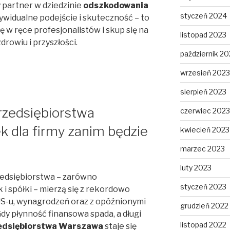
 partner w dziedzinie
odszkodowania
styczeń 2024
dywidualne podejście i skuteczność – to
 w ręce profesjonalistów i skup się na
listopad 2023
drowiu i przyszłości.
październik 20
wrzesień 2023
sierpień 2023
rzedsiębiorstwa
czerwiec 2023
 dla firmy zanim będzie
kwiecień 2023
marzec 2023
luty 2023
edsiębiorstwa – zarówno
styczeń 2023
 i spółki – mierzą się z rekordowo
US-u, wynagrodzeń oraz z opóźnionymi
grudzień 2022
y płynność finansowa spada, a długi
listopad 2022
zedsiębiorstwa Warszawa
staje się