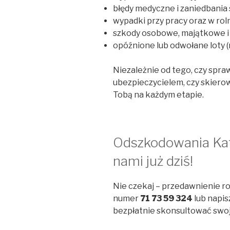
błędy medyczne i zaniedbania 
wypadki przy pracy oraz w rol
szkody osobowe, majątkowe i 
opóźnione lub odwołane loty 
Niezależnie od tego, czy spr
ubezpieczycielem, czy skiero
Tobą na każdym etapie.
Odszkodowania Kato
nami już dziś!
Nie czekaj – przedawnienie r
numer
71 73 59 324
lub napis
bezpłatnie skonsultować swoj