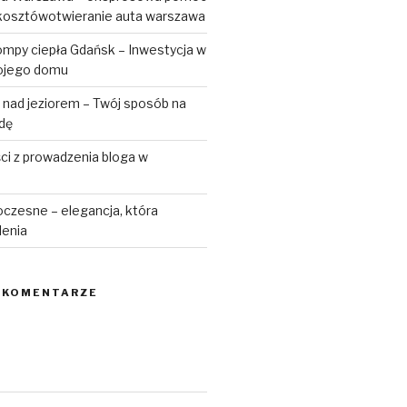
kosztówotwieranie auta warszawa
ompy ciepła Gdańsk – Inwestycja w
ojego domu
 nad jeziorem – Twój sposób na
odę
ści z prowadzenia bloga w
czesne – elegancja, która
lenia
 KOMENTARZE