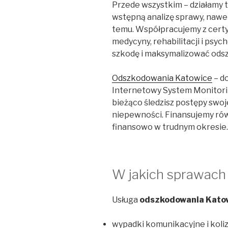
Przede wszystkim – działamy 
wstępną analizę sprawy, nawet 
temu. Współpracujemy z certy
medycyny, rehabilitacji i psyc
szkodę i maksymalizować ods
Odszkodowania Katowice
– d
Internetowy System Monitorin
bieżąco śledzisz postępy swoj
niepewności. Finansujemy rów
finansowo w trudnym okresie.
W jakich sprawac
Usługa
odszkodowania Kato
wypadki komunikacyjne i koli