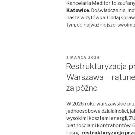
Kancelaria Meditor to zaufany
Katowice
. Doświadczenie, in
nasza wizytówka. Oddaj sprawę
tym, co najważniejsze: swoim z
OPUBLIKOWANE
3 MARCA 2026
W
Restrukturyzacja p
Warszawa – ratunek
za późno
W 2026 roku warszawskie prz
jednoosobowe działalności, jak
wysokimi kosztami energii, Z
płatnościami kontrahentów. Gd
rosną,
restrukturyzacja pr