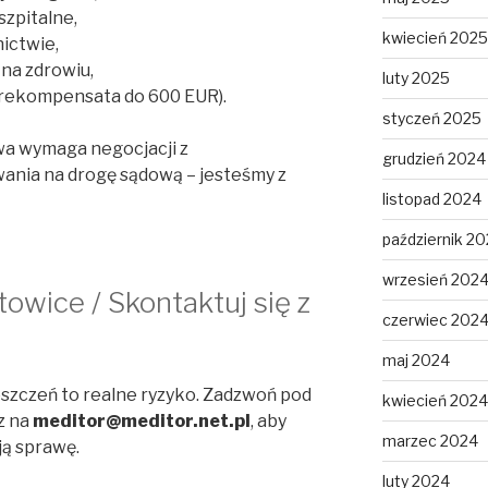
szpitalne,
kwiecień 2025
nictwie,
na zdrowiu,
luty 2025
(rekompensata do 600 EUR).
styczeń 2025
awa wymaga negocjacji z
grudzień 2024
wania na drogę sądową – jesteśmy z
listopad 2024
październik 2
wrzesień 202
wice / Skontaktuj się z
czerwiec 202
maj 2024
oszczeń to realne ryzyko. Zadzwoń pod
kwiecień 2024
z na
meditor@meditor.net.pl
, aby
marzec 2024
ą sprawę.
luty 2024