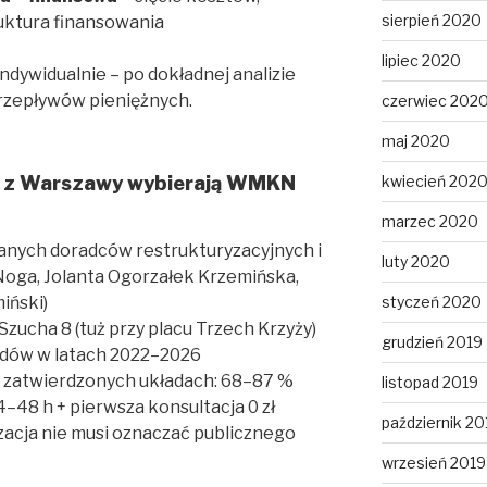
sierpień 2020
uktura finansowania
lipiec 2020
ndywidualnie – po dokładnej analizie
przepływów pieniężnych.
czerwiec 202
maj 2020
y z Warszawy wybierają WMKN
kwiecień 202
marzec 2020
anych doradców restrukturyzacyjnych i
luty 2020
ga, Jolanta Ogorzałek Krzemińska,
styczeń 2020
iński)
 Szucha 8 (tuż przy placu Trzech Krzyży)
grudzień 2019
dów w latach 2022–2026
w zatwierdzonych układach: 68–87 %
listopad 2019
4–48 h + pierwsza konsultacja 0 zł
październik 20
zacja nie musi oznaczać publicznego
wrzesień 2019