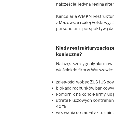
najczęściej jedyną realną alte
Kancelaria WMKN Restruktury
z Mazowsza i całej Polski wyjś
personelem i perspektywą da
Kiedy restrukturyzacja p
konieczna?
Najczęstsze sygnały alarmowe,
właściciele firm w Warszawie:
zaległości wobec ZUS i US pow
blokada rachunków bankowych
komornik na koncie firmy lu
utrata kluczowych kontrahen
40 %
wezwania do zapłaty z termin