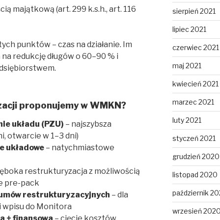
 majątkową (art. 299 k.s.h., art. 116
sierpień 2021
lipiec 2021
 tych punktów – czas na działanie. Im
czerwiec 2021
 na redukcję długów o 60–90 % i
maj 2021
dsiębiorstwem.
kwiecień 2021
marzec 2021
ryzacji proponujemy w WMKN?
luty 2021
ie układu (PZU)
– najszybsza
i, otwarcie w 1–3 dni)
styczeń 2021
e układowe
– natychmiastowe
grudzień 2020
łęboka restrukturyzacja z możliwością
listopad 2020
ie pre-pack
październik 2
 umów restrukturyzacyjnych
– dla
 i wpisu do Monitora
wrzesień 202
a + finansowa
– cięcie kosztów,