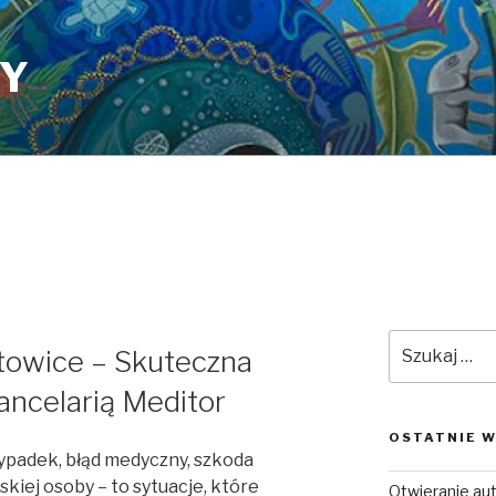
PY
Szukaj:
owice – Skuteczna
ncelarią Meditor
OSTATNIE W
padek, błąd medyczny, szkoda
skiej osoby – to sytuacje, które
Otwieranie a