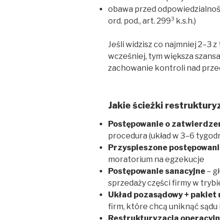
obawa przed odpowiedzialnością
ord. pod., art. 299³ k.s.h.)
Jeśli widzisz co najmniej 2–3 z
wcześniej, tym większa szansa
zachowanie kontroli nad prze
Jakie ścieżki restruktu
Postępowanie o zatwierdzen
procedura (układ w 3–6 tygodn
Przyspieszone postępowani
moratorium na egzekucje
Postępowanie sanacyjne
– g
sprzedaży części firmy w tryb
Układ pozasądowy + pakiet
firm, które chcą uniknąć sądu
Restrukturyzacja operacyjn