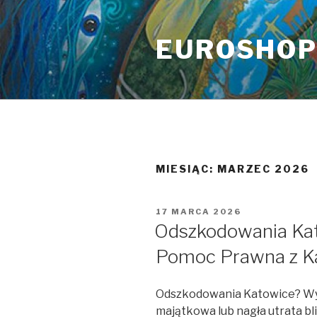
Przeskocz
do
EUROSHO
treści
MIESIĄC:
MARZEC 2026
OPUBLIKOWANE
17 MARCA 2026
W
Odszkodowania Kat
Pomoc Prawna z Ka
Odszkodowania Katowice? Wy
majątkowa lub nagła utrata bli