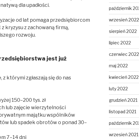
rnatywą dla upadłości.
październik 20
zacje od lat pomaga przedsiębiorcom
wrzesień 2022
ć z kryzysu z zachowaną firmą,
sierpień 2022
lszego rozwoju.
lipiec 2022
czerwiec 2022
rzedsiębiorstwa jest już
maj 2022
kwiecień 2022
 z którymi zgłaszają się do nas
luty 2022
yżej 150–200 tys. zł
grudzień 2021
 lub zajęcie wierzytelności
listopad 2021
b prywatnym majątku wspólników
tów lub spadek obrotów o ponad 30–
październik 20
wrzesień 2021
em 7–14 dni