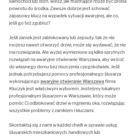
samochód lub dom, wiesz, jak frustrujące może być próba
powrotu do środka. Zawsze dobrze jest schować
zapasowy klucz na wypadek sytuacji awaryjnej, ale co,
jeśli go też zgubisz?
Jeśli zamek jest zablokowany lub zepsuty, tak że nie
możesz nawet otworzyć drzwi, może się wydawać, że nie
ma rozwiązania. Ale wyżej wymienione są kilka sprytnych
rozwiązań na awaryjne otwieranie Warszawa, aby wrócić
do własnego domu bez niszczenia czegokolwiek. Jeśli
jednak potrzebujesz pomocy profesjonalnego ślusarza
wykonującego
awaryjne otwieranie Warszawa
firma
Kluczyk jest właściwym wyborem. Jesteśmy lokalnym
profesjonalnym ślusarzem w Warszawie, który może
pomóc Ci odblokować drzwi w mgnieniu oka, rozwiązując
wszystkie problemy z zamkiem i kluczami.
Skontaktuj się z nami w każdej chwili w sprawie usług
ślusarskich mieszkaniowych, handlowych lub