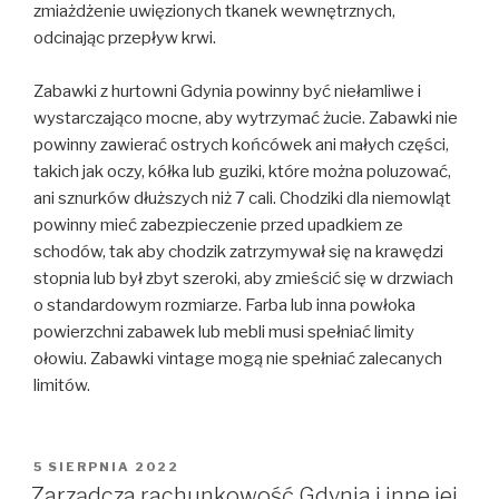
zmiażdżenie uwięzionych tkanek wewnętrznych,
odcinając przepływ krwi.
Zabawki z hurtowni Gdynia powinny być niełamliwe i
wystarczająco mocne, aby wytrzymać żucie. Zabawki nie
powinny zawierać ostrych końcówek ani małych części,
takich jak oczy, kółka lub guziki, które można poluzować,
ani sznurków dłuższych niż 7 cali. Chodziki dla niemowląt
powinny mieć zabezpieczenie przed upadkiem ze
schodów, tak aby chodzik zatrzymywał się na krawędzi
stopnia lub był zbyt szeroki, aby zmieścić się w drzwiach
o standardowym rozmiarze. Farba lub inna powłoka
powierzchni zabawek lub mebli musi spełniać limity
ołowiu. Zabawki vintage mogą nie spełniać zalecanych
limitów.
OPUBLIKOWANE
5 SIERPNIA 2022
W
Zarządcza rachunkowość Gdynia i inne jej