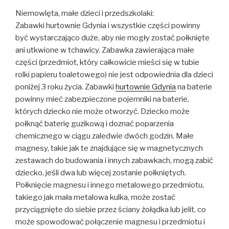
Niemowlęta, małe dzieci i przedszkolaki:
Zabawki hurtownie Gdynia i wszystkie części powinny
być wystarczająco duże, aby nie mogły zostać połknięte
ani utkwione w tchawicy. Zabawka zawierająca małe
części (przedmiot, który całkowicie mieści się w tubie
rolki papieru toaletowego) nie jest odpowiednia dla dzieci
poniżej 3 roku życia. Zabawki
hurtownie Gdynia
na baterie
powinny mieć zabezpieczone pojemniki na baterie,
których dziecko nie może otworzyć. Dziecko może
połknąć baterię guzikową i doznać poparzenia
chemicznego w ciągu zaledwie dwóch godzin. Małe
magnesy, takie jak te znajdujące się w magnetycznych
zestawach do budowania i innych zabawkach, mogą zabić
dziecko, jeśli dwa lub więcej zostanie połkniętych.
Połknięcie magnesu i innego metalowego przedmiotu,
takiego jak mała metalowa kulka, może zostać
przyciągnięte do siebie przez ściany żołądka lub jelit, co
może spowodować połączenie magnesu i przedmiotu i