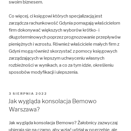
swoim biznesem.
Co więcej, ci księgowi których specjalizacją jest
zarządcza rachunkowość Gdynia pomagają właścicielom
firm dokonywać większych wyborów krótko- i
długoterminowych poprzez prognozowanie przepływów
pieniężnych i wzrostu. Również właściciele małych firm z
Gdyni mogą również skorzystać z pomocy księgowych
zarządzających w lepszym uchwyceniu własnych
rozbieżności w wynikach, a co za tym idzie, określeniu
sposobów modyfikacji i ulepszenia.
OPUBLIKOWANE
3 SIERPNIA 2022
W
Jak wygląda konsolacja Bemowo
Warszawa?
Jak wygląda konsolacja Bemowo? Żałobnicy zazwyczaj
ubierają się na czarno, aby wziąć udział w pogrzebie, ale