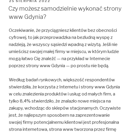
OPUBLIKOWANE
25 SIERPNIA 2022
W
Czy możesz samodzielnie wykonać strony
www Gdynia?
Oczekiwanie, że przyciągniesz klientów bez obecności
cyfrowej, to jak przeprowadzka na bezludną wyspę z
nadzieją, że wszyscy sąsiedzi wpadną z wizytą. Jeśli nie
umieścisz swojej małej firmy w miejscu, w którym ludzie
mogą łatwo Cię znaleźć — na przykład w Internecie
poprzez strony www Gdynia — po prostu nie będą.
Według badań rynkowych, większość respondentów
stwierdziła, że ​​korzysta z Internetu i strony www Gdynia
w celu znalezienia produktów i usług od małych firm, a
tylko 8,4% stwierdziło, że znalazło nowe miejsca na
zakupy, wchodząc do sklepów stacjonarnych. Oczywiste
jest, że najlepszym sposobem na zaprezentowanie
swojej firmy potencjalnemu klientowi jest profesjonalna
strona internetowa, strona www tworzona przez firmę