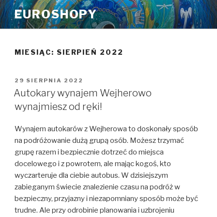
Przeskocz
EUROSHOPY
do
treści
MIESIĄC:
SIERPIEŃ 2022
OPUBLIKOWANE
29 SIERPNIA 2022
W
Autokary wynajem Wejherowo
wynajmiesz od ręki!
Wynajem autokarów z Wejherowa to doskonały sposób
na podróżowanie dużą grupą osób. Możesz trzymać
grupę razem i bezpiecznie dotrzeć do miejsca
docelowego i z powrotem, ale mając kogoś, kto
wyczarteruje dla ciebie autobus. W dzisiejszym
zabieganym świecie znalezienie czasu na podróż w
bezpieczny, przyjazny i niezapomniany sposób może być
trudne. Ale przy odrobinie planowania i uzbrojeniu