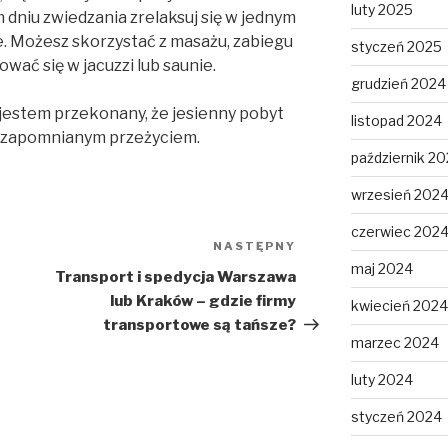
luty 2025
 dniu zwiedzania zrelaksuj się w jednym
ze. Możesz skorzystać z masażu, zabiegu
styczeń 2025
ować się w jacuzzi lub saunie.
grudzień 2024
jestem przekonany, że jesienny pobyt
listopad 2024
iezapomnianym przeżyciem.
październik 2
wrzesień 202
czerwiec 202
NASTĘPNY
Następny
maj 2024
wpis
Transport i spedycja Warszawa
lub Kraków – gdzie firmy
kwiecień 2024
transportowe są tańsze?
marzec 2024
luty 2024
styczeń 2024