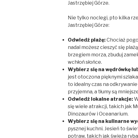
Jastrzębiej Górze.
Nie tylko noclegi, pto kilka r
Jastrzębiej Górze:
Odwiedź plażę:
Chociaż pogod
nadal możesz cieszyć się plażą
brzegiem morza, zbuduj zamek z
wchłoń słońce.
Wybierz się na wędrówkę lub
jest otoczona pięknymi szlaka
to idealny czas na odkrywanie
przyjemna, a tłumy są mniejsze
Odwiedź lokalne atrakcje:
W 
się wiele atrakcji, takich ja
Dinozaurów i Oceanarium.
Wybierz się na kulinarne wy
pysznej kuchni. Jesień to świ
potraw, takich jak świeża ryba