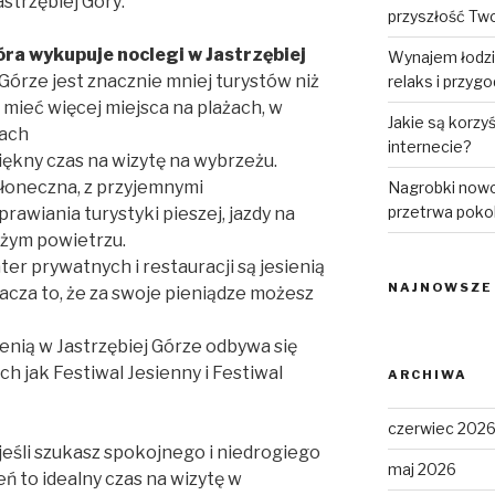
strzębiej Góry:
przyszłość Tw
óra wykupuje noclegi w Jastrzębiej
Wynajem łodzi
 Górze jest znacznie mniej turystów niż
relaks i przyg
 mieć więcej miejsca na plażach, w
Jakie są korzy
jach
internecie?
iękny czas na wizytę na wybrzeżu.
słoneczna, z przyjemnymi
Nagrobki nowo
przetrwa poko
rawiania turystyki pieszej, jazdy na
eżym powietrzu.
ter prywatnych i restauracji są jesienią
NAJNOWSZE
nacza to, że za swoje pieniądze możesz
enią w Jastrzębiej Górze odbywa się
ich jak Festiwal Jesienny i Festiwal
ARCHIWA
czerwiec 202
 jeśli szukasz spokojnego i niedrogiego
maj 2026
 to idealny czas na wizytę w