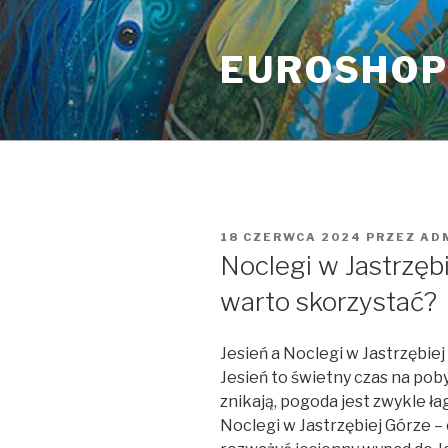
Przeskocz
do
EUROSHO
treści
OPUBLIKOWANE
18 CZERWCA 2024
PRZEZ
AD
W
Noclegi w Jastrzębi
warto skorzystać?
Jesień a Noclegi w Jastrzębie
Jesień to świetny czas na poby
znikają, pogoda jest zwykle ła
Noclegi w Jastrzębiej Górze –