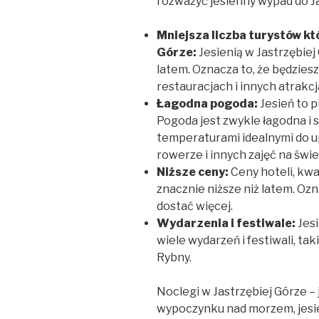
rozważyć jesienny wypad do Ja
Mniejsza liczba turystów kt
Górze:
Jesienią w Jastrzębiej
latem. Oznacza to, że będziesz
restauracjach i innych atrakc
Łagodna pogoda:
Jesień to p
Pogoda jest zwykle łagodna i 
temperaturami idealnymi do up
rowerze i innych zajęć na świ
Niższe ceny:
Ceny hoteli, kwa
znacznie niższe niż latem. Oz
dostać więcej.
Wydarzenia i festiwale:
Jesi
wiele wydarzeń i festiwali, tak
Rybny.
Noclegi w Jastrzębiej Górze –
wypoczynku nad morzem, jesień