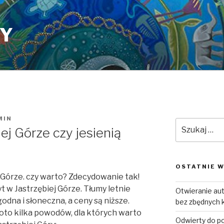
PY
MIN
Szukaj:
ej Górze czy jesienią
OSTATNIE W
j Górze. czy warto? Zdecydowanie tak!
t w Jastrzębiej Górze. Tłumy letnie
Otwieranie a
godna i słoneczna, a ceny są niższe.
bez zbędnych 
 oto kilka powodów, dla których warto
Odwierty do p