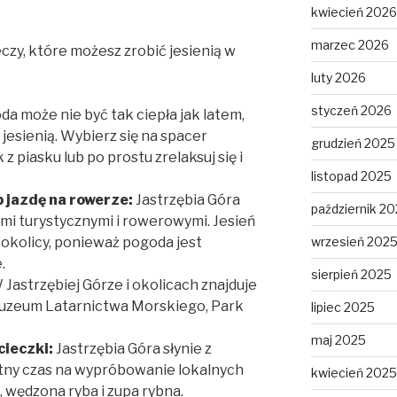
kwiecień 2026
marzec 2026
zeczy, które możesz zrobić jesienią w
luty 2026
styczeń 2026
a może nie być tak ciepła jak latem,
 jesienią. Wybierz się na spacer
grudzień 2025
 piasku lub po prostu zrelaksuj się i
listopad 2025
 jazdę na rowerze:
Jastrzębia Góra
październik 2
mi turystycznymi i rowerowymi. Jesień
 okolicy, ponieważ pogoda jest
wrzesień 202
.
sierpień 2025
Jastrzębiej Górze i okolicach znajduje
k Muzeum Latarnictwa Morskiego, Park
lipiec 2025
maj 2025
cieczki:
Jastrzębia Góra słynie z
etny czas na wypróbowanie lokalnych
kwiecień 2025
, wędzona ryba i zupa rybna.