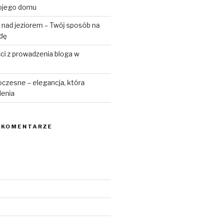
ojego domu
 nad jeziorem – Twój sposób na
odę
ści z prowadzenia bloga w
czesne – elegancja, która
lenia
 KOMENTARZE
6