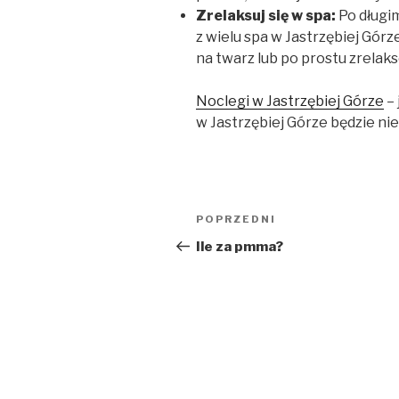
Zrelaksuj się w spa:
Po długim
z wielu spa w Jastrzębiej Gór
na twarz lub po prostu zrelaks
Noclegi w Jastrzębiej Górze
– 
w Jastrzębiej Górze będzie n
Nawigacja
Poprzedni
POPRZEDNI
wpisu
wpis
Ile za pmma?