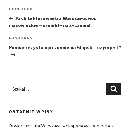
Nawigacja
Poprzedni
POPRZEDNI
wpisu
wpis
Architektura wnętrz Warszawa, woj.
mazowieckie – projekty na życzenie!
Następny
NASTĘPNY
wpis
Pomiar rezystancji uziemienia Słupsk – czym jest?
Szukaj:
Szuka
OSTATNIE WPISY
Otwieranie auta Warszawa – ekspresowa pomoc bez