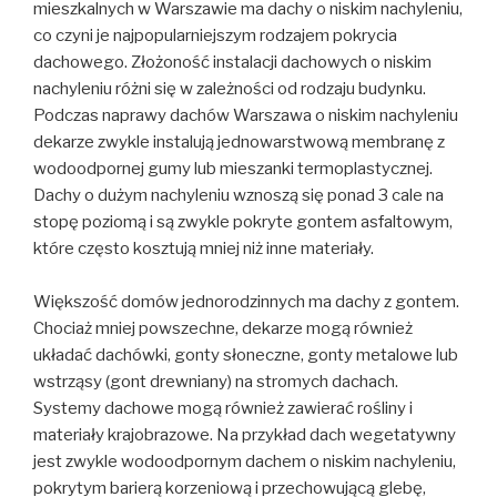
mieszkalnych w Warszawie ma dachy o niskim nachyleniu,
co czyni je najpopularniejszym rodzajem pokrycia
dachowego. Złożoność instalacji dachowych o niskim
nachyleniu różni się w zależności od rodzaju budynku.
Podczas naprawy dachów Warszawa o niskim nachyleniu
dekarze zwykle instalują jednowarstwową membranę z
wodoodpornej gumy lub mieszanki termoplastycznej.
Dachy o dużym nachyleniu wznoszą się ponad 3 cale na
stopę poziomą i są zwykle pokryte gontem asfaltowym,
które często kosztują mniej niż inne materiały.
Większość domów jednorodzinnych ma dachy z gontem.
Chociaż mniej powszechne, dekarze mogą również
układać dachówki, gonty słoneczne, gonty metalowe lub
wstrząsy (gont drewniany) na stromych dachach.
Systemy dachowe mogą również zawierać rośliny i
materiały krajobrazowe. Na przykład dach wegetatywny
jest zwykle wodoodpornym dachem o niskim nachyleniu,
pokrytym barierą korzeniową i przechowującą glebę,