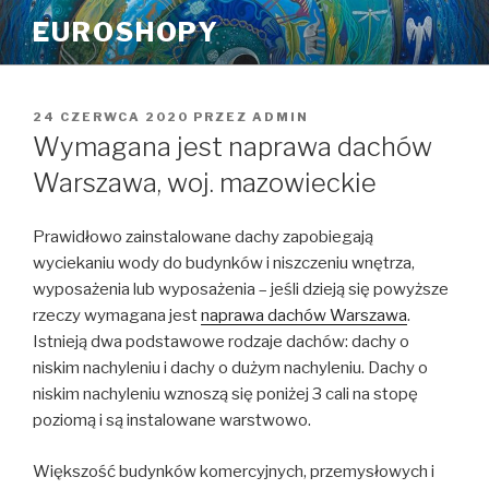
Przeskocz
EUROSHOPY
do
treści
OPUBLIKOWANE
24 CZERWCA 2020
PRZEZ
ADMIN
W
Wymagana jest naprawa dachów
Warszawa, woj. mazowieckie
Prawidłowo zainstalowane dachy zapobiegają
wyciekaniu wody do budynków i niszczeniu wnętrza,
wyposażenia lub wyposażenia – jeśli dzieją się powyższe
rzeczy wymagana jest
naprawa dachów Warszawa
.
Istnieją dwa podstawowe rodzaje dachów: dachy o
niskim nachyleniu i dachy o dużym nachyleniu. Dachy o
niskim nachyleniu wznoszą się poniżej 3 cali na stopę
poziomą i są instalowane warstwowo.
Większość budynków komercyjnych, przemysłowych i