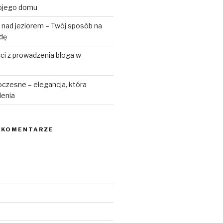
ojego domu
 nad jeziorem – Twój sposób na
odę
ści z prowadzenia bloga w
czesne – elegancja, która
lenia
 KOMENTARZE
6