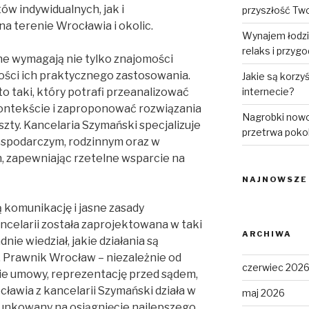
w indywidualnych, jak i
przyszłość Tw
na terenie Wrocławia i okolic.
Wynajem łodzi
relaks i przyg
 wymagają nie tylko znajomości
ności ich praktycznego zastosowania.
Jakie są korzy
 taki, który potrafi przeanalizować
internecie?
kontekście i zaproponować rozwiązania
Nagrobki nowo
szty. Kancelaria Szymański specjalizuje
przetrwa poko
gospodarczym, rodzinnym oraz w
zapewniając rzetelne wsparcie na
NAJNOWSZE
ą komunikację i jasne zasady
ncelarii została zaprojektowana w taki
ARCHIWA
nie wiedział, jakie działania są
 Prawnik Wrocław – niezależnie od
czerwiec 202
nie umowy, reprezentację przed sądem,
cławia z kancelarii Szymański działa w
maj 2026
unkowany na osiągnięcie najlepszego