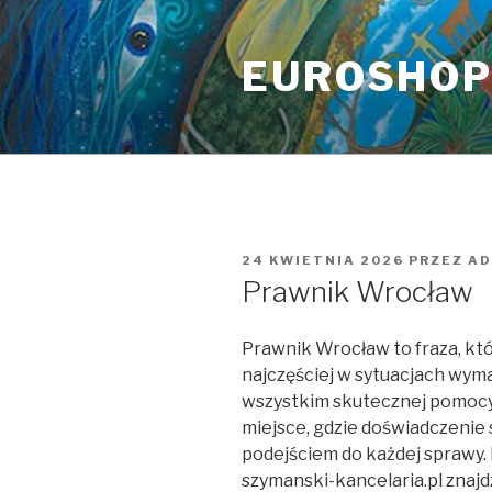
Przeskocz
do
EUROSHO
treści
OPUBLIKOWANE
24 KWIETNIA 2026
PRZEZ
AD
W
Prawnik Wrocław
Prawnik Wrocław to fraza, kt
najczęściej w sytuacjach wyma
wszystkim skutecznej pomocy
miejsce, gdzie doświadczenie 
podejściem do każdej sprawy.
szymanski-kancelaria.pl znaj