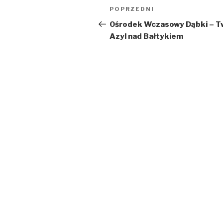
Nawigacja
Poprzedni
POPRZEDNI
wpisu
wpis
Ośrodek Wczasowy Dąbki – T
Azyl nad Bałtykiem