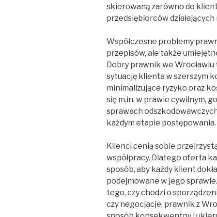
skierowaną zarówno do klientó
przedsiębiorców działających 
Współczesne problemy prawne
przepisów, ale także umiejęt
Dobry prawnik we Wrocławiu to
sytuację klienta w szerszym 
minimalizujące ryzyko oraz ko
się m.in. w prawie cywilnym, 
sprawach odszkodowawczych, 
każdym etapie postępowania.
Klienci cenią sobie przejrzyst
współpracy. Dlatego oferta ka
sposób, aby każdy klient dokład
podejmowane w jego sprawie.
tego, czy chodzi o sporządze
czy negocjacje, prawnik z Wro
sposób konsekwentny i ukier