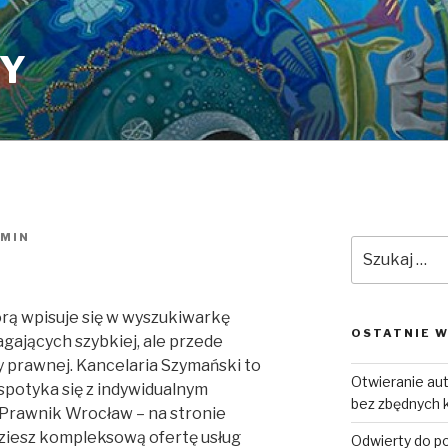
PY
MIN
Szukaj:
órą wpisuje się w wyszukiwarkę
OSTATNIE W
gających szybkiej, ale przede
 prawnej. Kancelaria Szymański to
Otwieranie a
spotyka się z indywidualnym
bez zbędnych 
 Prawnik Wrocław – na stronie
dziesz kompleksową ofertę usług
Odwierty do p