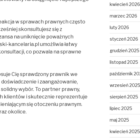
kwiecień 2026
marzec 2026
reakcja w sprawach prawnych często
luty 2026
eśniej skonsultujesz się z
szansa na uniknięcie poważnych
styczeń 2026
ki-kancelaria.pl umożliwia łatwy
grudzień 2025
konsultacji, co pozwala na sprawne
listopad 2025
październik 2
resuje Cię sprawdzony prawnik we
, doświadczenie i zaangażowanie,
wrzesień 202
solidny wybór. To partner prawny,
h klientów i skutecznie reprezentuje
sierpień 2025
mieniającym się otoczeniu prawnym.
lipiec 2025
raz okolice.
maj 2025
kwiecień 2025