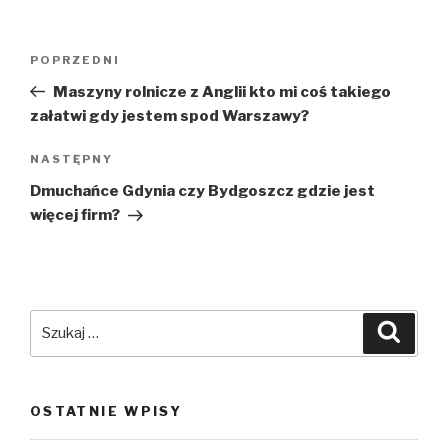
Nawigacja
Poprzedni
POPRZEDNI
wpisu
wpis
Maszyny rolnicze z Anglii kto mi coś takiego
załatwi gdy jestem spod Warszawy?
Następny
NASTĘPNY
wpis
Dmuchańce Gdynia czy Bydgoszcz gdzie jest
więcej firm?
Szukaj:
Szuka
OSTATNIE WPISY