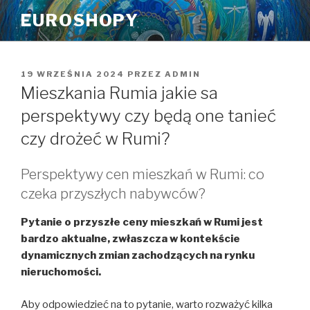
Przeskocz
EUROSHOPY
do
treści
OPUBLIKOWANE
19 WRZEŚNIA 2024
PRZEZ
ADMIN
W
Mieszkania Rumia jakie sa
perspektywy czy będą one tanieć
czy drożeć w Rumi?
Perspektywy cen mieszkań w Rumi: co
czeka przyszłych nabywców?
Pytanie o przyszłe ceny mieszkań w Rumi jest
bardzo aktualne, zwłaszcza w kontekście
dynamicznych zmian zachodzących na rynku
nieruchomości.
Aby odpowiedzieć na to pytanie, warto rozważyć kilka