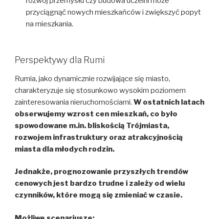
rozwój przemysłu czy budowa uczelni może
przyciągnąć nowych mieszkańców i zwiększyć popyt
na mieszkania.
Perspektywy dla Rumi
Rumia, jako dynamicznie rozwijające się miasto,
charakteryzuje się stosunkowo wysokim poziomem
zainteresowania nieruchomościami.
W ostatnich latach
obserwujemy wzrost cen mieszkań, co było
spowodowane m.in. bliskością Trójmiasta,
rozwojem infrastruktury oraz atrakcyjnością
miasta dla młodych rodzin.
Jednakże, prognozowanie przyszłych trendów
cenowych jest bardzo trudne i zależy od wielu
czynników, które mogą się zmieniać w czasie.
Możliwe scenariusze: