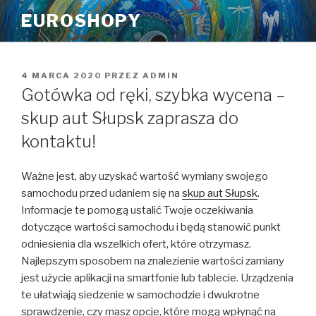
Przeskocz
EUROSHOPY
do
treści
OPUBLIKOWANE
4 MARCA 2020
PRZEZ
ADMIN
W
Gotówka od ręki, szybka wycena –
skup aut Słupsk zaprasza do
kontaktu!
Ważne jest, aby uzyskać wartość wymiany swojego
samochodu przed udaniem się na
skup aut Słupsk
.
Informacje te pomogą ustalić Twoje oczekiwania
dotyczące wartości samochodu i będą stanowić punkt
odniesienia dla wszelkich ofert, które otrzymasz.
Najlepszym sposobem na znalezienie wartości zamiany
jest użycie aplikacji na smartfonie lub tablecie. Urządzenia
te ułatwiają siedzenie w samochodzie i dwukrotne
sprawdzenie, czy masz opcje, które mogą wpłynąć na