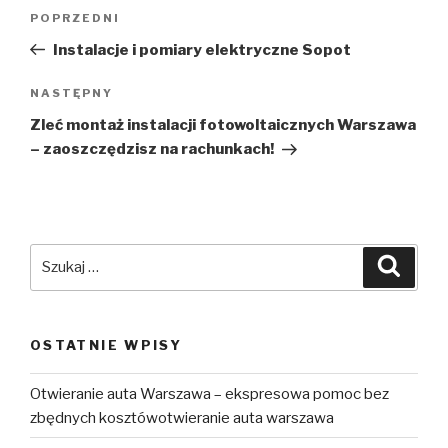
Nawigacja
Poprzedni
POPRZEDNI
wpisu
wpis
Instalacje i pomiary elektryczne Sopot
Następny
NASTĘPNY
wpis
Zleć montaż instalacji fotowoltaicznych Warszawa
– zaoszczędzisz na rachunkach!
Szukaj:
Szuka
OSTATNIE WPISY
Otwieranie auta Warszawa – ekspresowa pomoc bez
zbędnych kosztówotwieranie auta warszawa