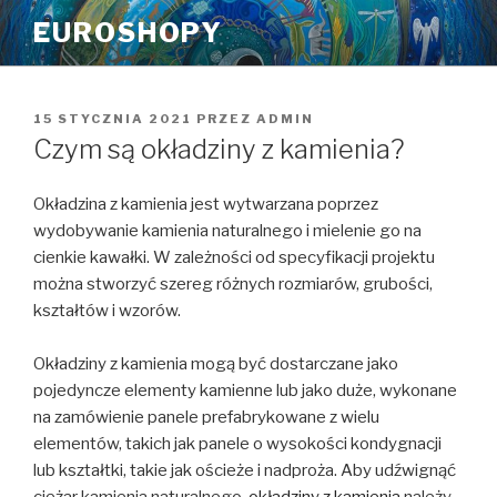
Przeskocz
EUROSHOPY
do
treści
OPUBLIKOWANE
15 STYCZNIA 2021
PRZEZ
ADMIN
W
Czym są okładziny z kamienia?
Okładzina z kamienia jest wytwarzana poprzez
wydobywanie kamienia naturalnego i mielenie go na
cienkie kawałki. W zależności od specyfikacji projektu
można stworzyć szereg różnych rozmiarów, grubości,
kształtów i wzorów.
Okładziny z kamienia mogą być dostarczane jako
pojedyncze elementy kamienne lub jako duże, wykonane
na zamówienie panele prefabrykowane z wielu
elementów, takich jak panele o wysokości kondygnacji
lub kształtki, takie jak ościeże i nadproża. Aby udźwignąć