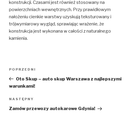
konstrukcji. Czasami jest również stosowany na
powierzchniach wewnętrznych. Przy prawidłowym
nałożeniu cienkie warstwy uzyskują teksturowany i
trójwymiarowy wygląd, sprawiając wrażenie, że
konstrukcja jest wykonana w całości z naturalnego
kamienia.
Nawigacja
Poprzedni
POPRZEDNI
wpisu
wpis
Oto Skup – auto skup Warszawa z najlepszymi
warunkami!
Następny
NASTĘPNY
wpis
Zamów przewozy autokarowe Gdynia!