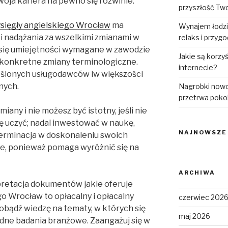
Twoja kariera na pewno się rozwinie.
przyszłość Tw
ysięgły angielskiego Wrocław
ma
Wynajem łodzi
 i nadążania za wszelkimi zmianami w
relaks i przyg
 się umiejętności wymagane w zawodzie
Jakie są korzy
e konkretne zmiany terminologiczne.
internecie?
reślonych usługodawców iw większości
nych.
Nagrobki nowo
przetrwa poko
iany i nie możesz być istotny, jeśli nie
ę uczyć; nadal inwestować w naukę,
NAJNOWSZE
terminacja w doskonaleniu swoich
ne, ponieważ pomaga wyróżnić się na
ARCHIWA
pretacja dokumentów jakie oferuje
go Wrocław to opłacalny i opłacalny
czerwiec 202
dobądź wiedzę na tematy, w których się
maj 2026
ładne badania branżowe. Zaangażuj się w