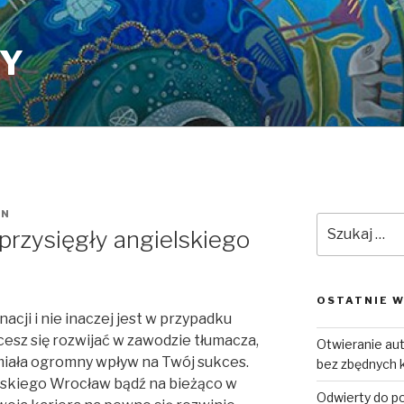
PY
IN
Szukaj:
przysięgły angielskiego
OSTATNIE W
ji i nie inaczej jest w przypadku
sz się rozwijać w zawodzie tłumacza,
Otwieranie a
miała ogromny wpływ na Twój sukces.
bez zbędnych 
elskiego Wrocław bądź na bieżąco w
Odwierty do p