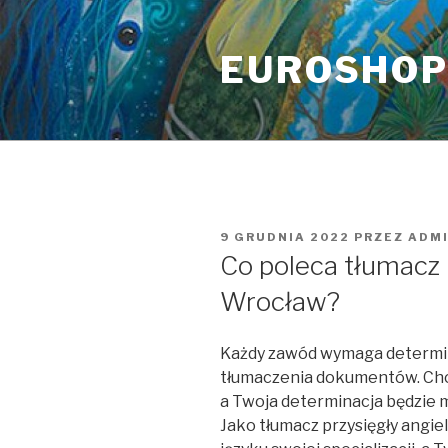
Przeskocz
do
EUROSHO
treści
OPUBLIKOWANE
9 GRUDNIA 2022
PRZEZ
ADM
W
Co poleca tłumacz 
Wrocław?
Każdy zawód wymaga determinac
tłumaczenia dokumentów. Chce
a Twoja determinacja będzie 
Jako tłumacz przysięgły angi