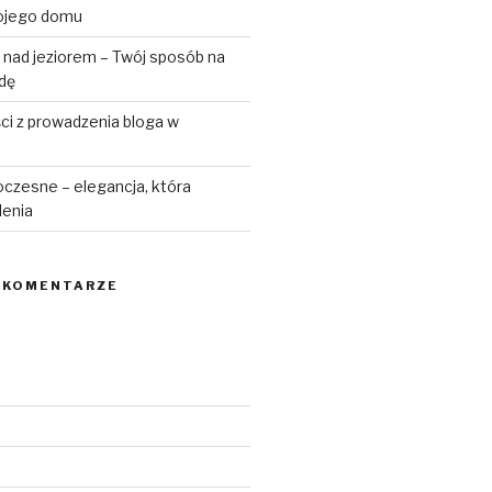
ojego domu
 nad jeziorem – Twój sposób na
odę
ści z prowadzenia bloga w
czesne – elegancja, która
lenia
 KOMENTARZE
6