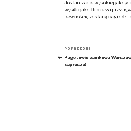
dostarczanie wysokiej jakości
wysiłki jako tłumacza przysię
pewnością zostaną nagrodzo
Nawigacja
Poprzedni
POPRZEDNI
wpisu
wpis
Pogotowie zamkowe Warsza
zaprasza!