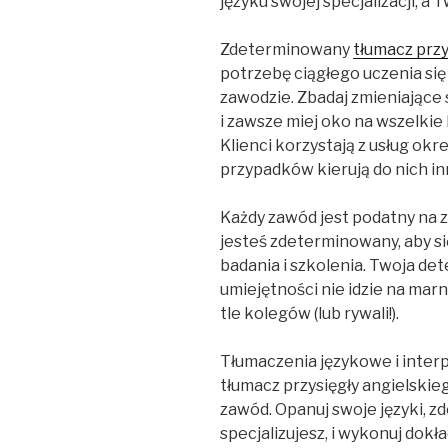
języku swojej specjalizacji, a 
Zdeterminowany
tłumacz prz
potrzebę ciągłego uczenia się
zawodzie. Zbadaj zmieniające
i zawsze miej oko na wszelki
Klienci korzystają z usług ok
przypadków kierują do nich in
Każdy zawód jest podatny na zm
jesteś zdeterminowany, aby si
badania i szkolenia. Twoja de
umiejętności nie idzie na mar
tle kolegów (lub rywali!).
Tłumaczenia językowe i inter
tłumacz przysięgły angielskie
zawód. Opanuj swoje języki, z
specjalizujesz, i wykonuj dok