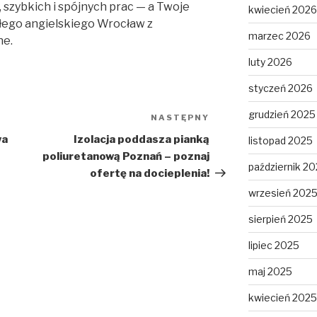
, szybkich i spójnych prac — a Twoje
kwiecień 2026
głego angielskiego Wrocław z
marzec 2026
ne.
luty 2026
styczeń 2026
grudzień 2025
NASTĘPNY
Następny
wpis
wa
Izolacja poddasza pianką
listopad 2025
poliuretanową Poznań – poznaj
październik 2
ofertę na docieplenia!
wrzesień 202
sierpień 2025
lipiec 2025
maj 2025
kwiecień 2025