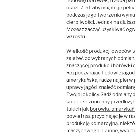
hodowlę borówek, trzeba patr
około 7 lat, aby osiągnąć pełną
podczas jego tworzenia wymaga
cierpliwości. Jednak na dłużs
Możesz zacząć uzyskiwać ogr
wzrostu.
Wielkość produkcji owoców t
zależeć od wybranych odmian
znaczącej produkcji borówki 
Rozpoczynając hodowlę jagód
amerykańska, radzę najpierw
uprawy jagód, znaleźć odmiany
Twojej okolicy. Sadź odmiany 
koniec sezonu, aby przedłużyć
takich jak
borówka amerykań
powietrza, przycinając je w raz
produkcję komercyjną, niektór
maszynowego niż inne, wybier