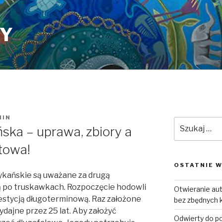
PY
MIN
Szukaj:
ka – uprawa, zbiory a
towa!
OSTATNIE W
kańskie są uważane za drugą
ą po truskawkach. Rozpoczęcie hodowli
Otwieranie a
stycją długoterminową. Raz założone
bez zbędnych 
ajne przez 25 lat. Aby założyć
Odwierty do p