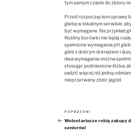
tym samym czasie do zbioru 
Przed rozpoczęciem uprawy b
glebę w lokalnym serwisie, ab
być wymagane. Na przykład gle
Rośliny borówki nie będą rosły
spełnione wymagania pH gleb
gleb z dobrym drenażem i dużą
dwa wymagania można spełnić,
stosując podniesione łóżka, a
sadzić więcej niż jedną odmian
nieprzerwany zbiór jagód.
Nawigacja
Poprzedni
POPRZEDNI
wpisu
wpis
Wolontariusze robią zakupy d
seniorów!