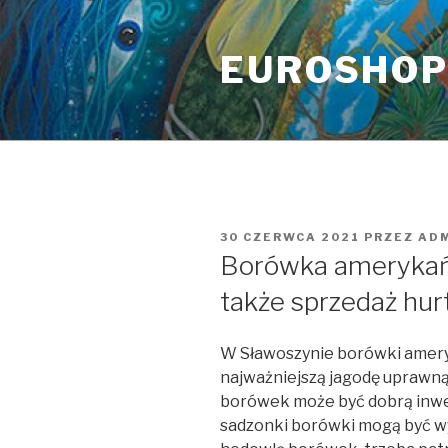
Przeskocz
do
EUROSHO
treści
OPUBLIKOWANE
30 CZERWCA 2021
PRZEZ
AD
W
Borówka amerykańs
także sprzedaż hur
W Sławoszynie borówki amery
najważniejszą jagodę uprawn
borówek może być dobrą inwe
sadzonki borówki mogą być wyd