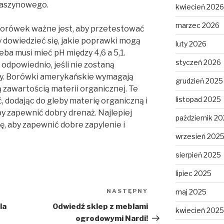
maszynowego.
kwiecień 2026
marzec 2026
orówek ważne jest, aby przetestować
y dowiedzieć się, jakie poprawki mogą
luty 2026
ba musi mieć pH między 4,6 a 5,1.
styczeń 2026
 odpowiednio, jeśli nie zostaną
y. Borówki amerykańskie wymagają
grudzień 2025
 zawartością materii organicznej. Te
listopad 2025
 dodając do gleby materię organiczną i
by zapewnić dobry drenaż. Najlepiej
październik 2
ę, aby zapewnić dobre zapylenie i
wrzesień 202
sierpień 2025
lipiec 2025
NASTĘPNY
Następny
maj 2025
wpis
la
Odwiedź sklep z meblami
kwiecień 2025
ogrodowymi Nardi!