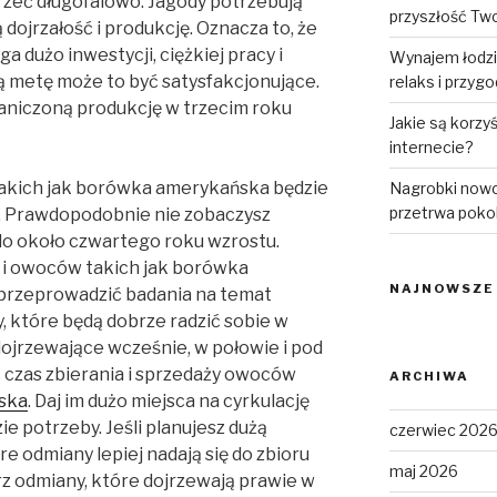
zeć długofalowo. Jagody potrzebują
przyszłość Tw
 dojrzałość i produkcję. Oznacza to, że
 dużo inwestycji, ciężkiej pracy i
Wynajem łodzi
zą metę może to być satysfakcjonujące.
relaks i przyg
aniczoną produkcję w trzecim roku
Jakie są korzy
internecie?
akich jak borówka amerykańska będzie
Nagrobki nowo
przetrwa poko
. Prawdopodobnie nie zobaczysz
do około czwartego roku wzrostu.
 i owoców takich jak borówka
NAJNOWSZE
 przeprowadzić badania na temat
, które będą dobrze radzić sobie w
dojrzewające wcześnie, w połowie i pod
 czas zbierania i sprzedaży owoców
ARCHIWA
ska
. Daj im dużo miejsca na cyrkulację
ie potrzeby. Jeśli planujesz dużą
czerwiec 202
e odmiany lepiej nadają się do zbioru
maj 2026
z odmiany, które dojrzewają prawie w