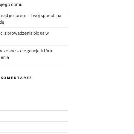
ojego domu
 nad jeziorem – Twój sposób na
odę
ści z prowadzenia bloga w
czesne – elegancja, która
lenia
 KOMENTARZE
6