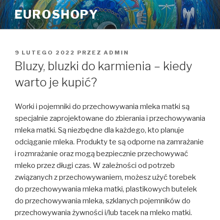
Przeskocz
EUROSHOPY
do
treści
OPUBLIKOWANE
9 LUTEGO 2022
PRZEZ
ADMIN
W
Bluzy, bluzki do karmienia – kiedy
warto je kupić?
Worki i pojemniki do przechowywania mleka matki są
specjalnie zaprojektowane do zbierania i przechowywania
mleka matki. Są niezbędne dla każdego, kto planuje
odciąganie mleka. Produkty te są odporne na zamrażanie
i rozmrażanie oraz mogą bezpiecznie przechowywać
mleko przez długi czas. W zależności od potrzeb
związanych z przechowywaniem, możesz użyć torebek
do przechowywania mleka matki, plastikowych butelek
do przechowywania mleka, szklanych pojemników do
przechowywania żywności i/lub tacek na mleko matki.