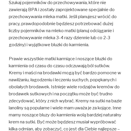
Szukaj pojemników do przechowywania, które nie
zawierają BPA i zostały zaprojektowane specjalnie do
przechowywania mleka matki. Jeśli planujesz wrócić do
pracy, prawdopodobnie będziesz potrzebować dużej
liczby pojemników na mleko matki (planuj odciąganie i
przechowywanie mleka 3-4 razy dziennie lub co 2-3
godziny) i wyjątkowe bluzki do karmienia.
Prawie wszystkie matki karmiące i noszące bluzki do
karmienia od czasu do czasu odczuwają ból sutków.
Kremy i maści na brodawki mogą być bardzo pomocne w
nawilżaniu, łagodzeniu i leczeniu suchych, popękanych i
obolałych brodawek. Istnieje wiele rodzajów kremów do
brodawek sutkowych i na początku może być trudno
zdecydować, który z nich wybrać. Kremy na sutki na bazie
lanoliny są popularne i wiele mam uważa je za kojące. Inne
mamy noszące bluzy do karmienia wolą bardziej naturalny
krem ​​na sutki. Być może będziesz musiał wypróbować
kilka odmian, aby zobaczyć, co jest dla Ciebie najlepsze –