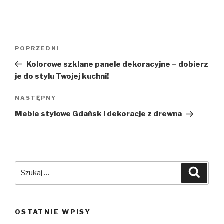
Nawigacja
Poprzedni
POPRZEDNI
wpisu
wpis
Kolorowe szklane panele dekoracyjne – dobierz
je do stylu Twojej kuchni!
Następny
NASTĘPNY
wpis
Meble stylowe Gdańsk i dekoracje z drewna
Szukaj:
Szuka
OSTATNIE WPISY