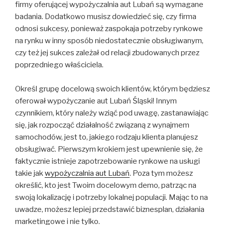
firmy oferującej wypożyczalnia aut Lubań są wymagane
badania. Dodatkowo musisz dowiedzieć się, czy firma
odnosi sukcesy, ponieważ zaspokaja potrzeby rynkowe
na rynku w inny sposób niedostatecznie obsługiwanym,
czy też jej sukces zależał od relacji zbudowanych przez
poprzedniego właściciela.
Określ grupę docelową swoich klientów, którym będziesz
oferował wypożyczanie aut Lubań Śląski! Innym
czynnikiem, który należy wziąć pod uwagę, zastanawiając
się, jak rozpocząć działalność związaną z wynajmem
samochodów, jest to, jakiego rodzaju klienta planujesz
obsługiwać. Pierwszym krokiem jest upewnienie się, że
faktycznie istnieje zapotrzebowanie rynkowe na usługi
takie jak
wypożyczalnia aut Lubań
. Poza tym możesz
określić, kto jest Twoim docelowym demo, patrząc na
swoją lokalizację i potrzeby lokalnej populacji. Mając to na
uwadze, możesz lepiej przedstawić biznesplan, działania
marketingowe i nie tylko.