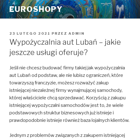
Przeskocz
EUROSHOPY
do
treści
OPUBLIKOWANE
23 LUTEGO 2021
PRZEZ
ADMIN
W
Wypożyczalnia aut Lubań – jakie
jeszcze usługi oferuje?
Jeśli nie chcesz budować firmy takiej jak wypożyczalnia
aut Lubań od podstaw, ale nie lubisz ograniczeń, które
towarzyszą franczyzie, możesz rozważyć zakup
istniejącej niezależnej firmy wynajmującej samochody,
której właściciele chcą sprzedawać. Korzyścią z zakupu
istniejącej wypożyczalni samochodów jest to, że wiele
podstawowych struktur biznesowych już istnieje i
prawdopodobnie istnieje również baza lojalnych klientów.
Jednym z problemów związanych z zakupem istniejącej