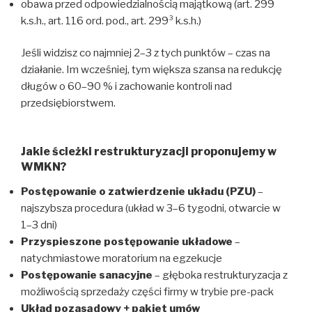
obawa przed odpowiedzialnością majątkową (art. 299
k.s.h., art. 116 ord. pod., art. 299³ k.s.h.)
Jeśli widzisz co najmniej 2–3 z tych punktów – czas na
działanie. Im wcześniej, tym większa szansa na redukcję
długów o 60–90 % i zachowanie kontroli nad
przedsiębiorstwem.
Jakie ścieżki restrukturyzacji proponujemy w
WMKN?
Postępowanie o zatwierdzenie układu (PZU)
–
najszybsza procedura (układ w 3–6 tygodni, otwarcie w
1–3 dni)
Przyspieszone postępowanie układowe
–
natychmiastowe moratorium na egzekucje
Postępowanie sanacyjne
– głęboka restrukturyzacja z
możliwością sprzedaży części firmy w trybie pre-pack
Układ pozasądowy + pakiet umów