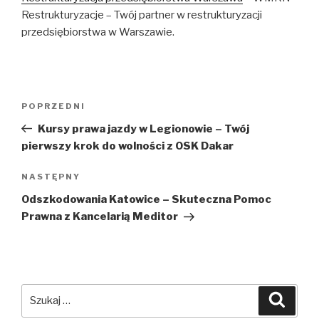
Restrukturyzacje – Twój partner w restrukturyzacji
przedsiębiorstwa w Warszawie.
Nawigacja
Poprzedni
POPRZEDNI
wpisu
wpis
Kursy prawa jazdy w Legionowie – Twój
pierwszy krok do wolności z OSK Dakar
Następny
NASTĘPNY
wpis
Odszkodowania Katowice – Skuteczna Pomoc
Prawna z Kancelarią Meditor
Szukaj:
Szuka