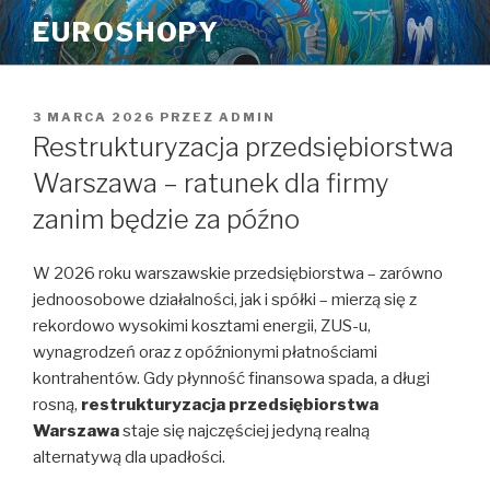
Przeskocz
EUROSHOPY
do
treści
OPUBLIKOWANE
3 MARCA 2026
PRZEZ
ADMIN
W
Restrukturyzacja przedsiębiorstwa
Warszawa – ratunek dla firmy
zanim będzie za późno
W 2026 roku warszawskie przedsiębiorstwa – zarówno
jednoosobowe działalności, jak i spółki – mierzą się z
rekordowo wysokimi kosztami energii, ZUS-u,
wynagrodzeń oraz z opóźnionymi płatnościami
kontrahentów. Gdy płynność finansowa spada, a długi
rosną,
restrukturyzacja przedsiębiorstwa
Warszawa
staje się najczęściej jedyną realną
alternatywą dla upadłości.