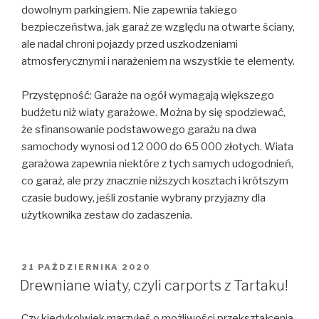
dowolnym parkingiem. Nie zapewnia takiego
bezpieczeństwa, jak garaż ze względu na otwarte ściany,
ale nadal chroni pojazdy przed uszkodzeniami
atmosferycznymi i narażeniem na wszystkie te elementy.
Przystępność: Garaże na ogół wymagają większego
budżetu niż wiaty garażowe. Można by się spodziewać,
że sfinansowanie podstawowego garażu na dwa
samochody wynosi od 12 000 do 65 000 złotych. Wiata
garażowa zapewnia niektóre z tych samych udogodnień,
co garaż, ale przy znacznie niższych kosztach i krótszym
czasie budowy, jeśli zostanie wybrany przyjazny dla
użytkownika zestaw do zadaszenia.
OPUBLIKOWANE
21 PAŹDZIERNIKA 2020
W
Drewniane wiaty, czyli carports z Tartaku!
Czy kiedykolwiek marzyłeś o możliwości przekształcenia