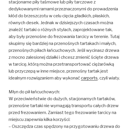
stacjonarne piły taśmowe lub piły tarczowe z
dedykowanymi ramami przeznaczonymi do prowadzenia
kłód do brzeszczotu w celu cięcia gładkich, płaskich,
równych desek. Jednak w dzisiejszych czasach można
znaleźć tartaki o różnych stylach, zaprojektowane tak,
aby były przenośne do frezowania tarcicy w terenie. Tutaj
skupimy się bardziej na przenośnych tartakach i małych,
przenośnych piłach łańcuchowych. Jeśli wycinasz drzewa
z mocno zalesionej działki i chcesz zmienić ścięte drzewa
w tarcicę, którą można przetransportować ciężarówką
lub przyczepą w inne miejsce, przenośny tartak jest
idealnym rozwiązaniem aby wykonać
carports
, czyli wiaty.
Młyn do pił łańcuchowych:
W przeciwieństwie do dużych, stacjonarnych tartaków,
przenośne tartaki nie wymagają transportu całych drzew
przed frezowaniem. Zamiast tego frezowanie tarcicy na
miejscu zapewnia kilka korzyści:
– Oszczędza czas spędzony na przygotowaniu drzewa do