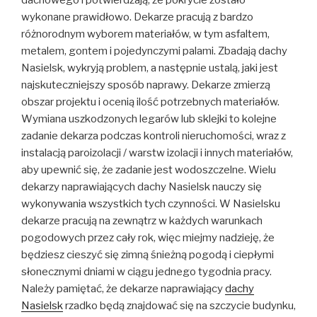
dachowego i potwierdzają, że pokrycie zostało
wykonane prawidłowo. Dekarze pracują z bardzo
różnorodnym wyborem materiałów, w tym asfaltem,
metalem, gontem i pojedynczymi palami. Zbadają dachy
Nasielsk, wykryją problem, a następnie ustalą, jaki jest
najskuteczniejszy sposób naprawy. Dekarze zmierzą
obszar projektu i ocenią ilość potrzebnych materiałów.
Wymiana uszkodzonych legarów lub sklejki to kolejne
zadanie dekarza podczas kontroli nieruchomości, wraz z
instalacją paroizolacji / warstw izolacji i innych materiałów,
aby upewnić się, że zadanie jest wodoszczelne. Wielu
dekarzy naprawiających dachy Nasielsk nauczy się
wykonywania wszystkich tych czynności. W Nasielsku
dekarze pracują na zewnątrz w każdych warunkach
pogodowych przez cały rok, więc miejmy nadzieję, że
będziesz cieszyć się zimną śnieżną pogodą i ciepłymi
słonecznymi dniami w ciągu jednego tygodnia pracy.
Należy pamiętać, że dekarze naprawiający
dachy
Nasielsk
rzadko będą znajdować się na szczycie budynku,