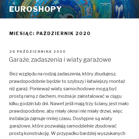
Przeskocz
EUROSHOPY
do
treści
MIESIĄC:
PAŹDZIERNIK 2020
OPUBLIKOWANE
26 PAŹDZIERNIKA 2020
W
Garaże, zadaszenia i wiaty garażowe
Bez względu na rodzaj zadaszenia, który zbudujesz,
prawdopodobnie będzie to szybszy i łatwiejszy montaż
niż garaż. Ponieważ wiaty samochodowe mogą być
prostą ramą z dachem, można je zainstalować w ciągu
kilku godzin lub dni. Nawet jeśli mają trzy ściany, jest mało
prawdopodobne, aby miały okna i nie miały drzwi, więc
instalacja zajmuje mniej czasu. Dostępne są wiaty
garażowe, które pozwalają samodzielnie zbudować
prostą konstrukcję. W przypadku bardziej wyszukanych