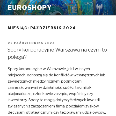
Przeskocz
EUROSHOPY
do
treści
MIESIĄC:
PAŹDZIERNIK 2024
OPUBLIKOWANE
22 PAŹDZIERNIKA 2024
W
Spory korporacyjne Warszawa na czym to
polega?
Spory korporacyjne w Warszawie, jak i w innych
miejscach, odnoszą się do konfliktów wewnętrznych lub
zewnętrznych między różnymi podmiotami
zaangażowanymi w działalność spółki, takimi jak
akcjonariusze, członkowie zarządu, wspólnicy czy
inwestorzy. Spory te mogą dotyczyć różnych kwestii
związanych z zarządzaniem firmą, podziałem zysków,
decyzjami strategicznymi czy też prawami udziałowców.