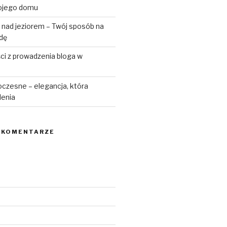
ojego domu
 nad jeziorem – Twój sposób na
odę
ści z prowadzenia bloga w
czesne – elegancja, która
lenia
 KOMENTARZE
6