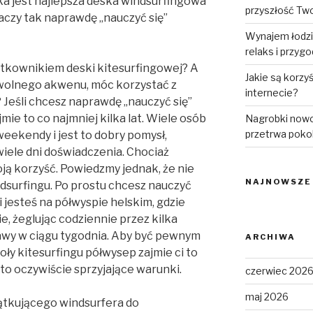
aka jest najlepsza deska windsurfingowa
przyszłość Tw
aczy tak naprawdę „nauczyć się”
Wynajem łodzi
relaks i przyg
ytkownikiem deski kitesurfingowej? A
Jakie są korzy
olnego akwenu, móc korzystać z
internecie?
? Jeśli chcesz naprawdę „nauczyć się”
jmie to co najmniej kilka lat. Wiele osób
Nagrobki nowo
przetrwa poko
weekendy i jest to dobry pomysł,
ele dni doświadczenia. Chociaż
oją korzyść. Powiedzmy jednak, że nie
NAJNOWSZE
dsurfingu. Po prostu chcesz nauczyć
i jesteś na półwyspie helskim, gdzie
e, żeglując codziennie przez kilka
awy w ciągu tygodnia. Aby być pewnym
ARCHIWA
oły kitesurfingu półwysep zajmie ci to
to oczywiście sprzyjające warunki.
czerwiec 202
maj 2026
ątkującego windsurfera do