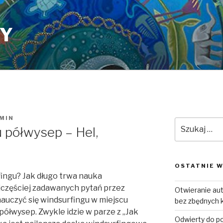
PY
MIN
Szukaj:
u półwysep – Hel,
OSTATNIE W
fingu? Jak długo trwa nauka
ajczęściej zadawanych pytań przez
Otwieranie a
auczyć się windsurfingu w miejscu
bez zbędnych 
 półwysep. Zwykle idzie w parze z „Jak
Odwierty do p