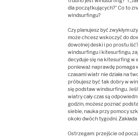
trudno jest windsurfing?” i „J
dla początkujących?” Co to zn
windsurfingu?
Czy planujesz być zwykłym uż
może chcesz wskoczyć do dow
dowolnej deski i po prostu iść
windsurfingu i kitesurfingu, za
decyduje się na kitesurfing w 
ponieważ naprawdę pomaga wi
czasami wiatr nie działa na tw
próbujesz być tak dobry w win
się podstaw windsurfingu. Jeśl
wiatry cały czas są odpowiedni
godzin, możesz poznać podst
siebie, nauka przy pomocy szk
około dwóch tygodni. Zakłada 
Ostrzegam: przejście od pocz