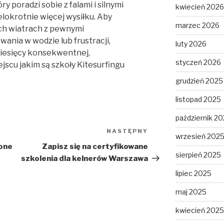
 poradzi sobie z falami i silnymi
kwiecień 2026
lokrotnie więcej wysiłku. Aby
marzec 2026
zych wiatrach z pewnymi
ania w wodzie lub frustracji,
luty 2026
miesięcy konsekwentnej,
styczeń 2026
scu jakim są szkoły Kitesurfingu
grudzień 2025
listopad 2025
październik 2
NASTĘPNY
Następny
wrzesień 202
wpis
one
Zapisz się na certyfikowane
sierpień 2025
szkolenia dla kelnerów Warszawa
lipiec 2025
maj 2025
kwiecień 2025