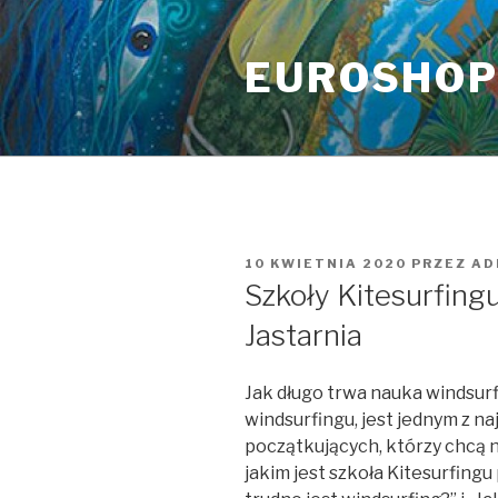
Przeskocz
do
EUROSHO
treści
OPUBLIKOWANE
10 KWIETNIA 2020
PRZEZ
AD
W
Szkoły Kitesurfing
Jastarnia
Jak długo trwa nauka windsur
windsurfingu, jest jednym z n
początkujących, którzy chcą n
jakim jest szkoła Kitesurfingu