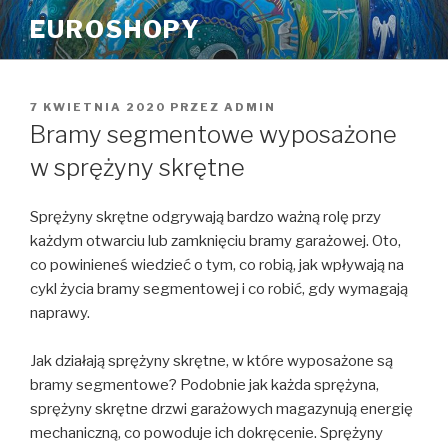
Przeskocz
EUROSHOPY
do
treści
OPUBLIKOWANE
7 KWIETNIA 2020
PRZEZ
ADMIN
W
Bramy segmentowe wyposażone
w sprężyny skrętne
Sprężyny skrętne odgrywają bardzo ważną rolę przy
każdym otwarciu lub zamknięciu bramy garażowej. Oto,
co powinieneś wiedzieć o tym, co robią, jak wpływają na
cykl życia bramy segmentowej i co robić, gdy wymagają
naprawy.
Jak działają sprężyny skrętne, w które wyposażone są
bramy segmentowe? Podobnie jak każda sprężyna,
sprężyny skrętne drzwi garażowych magazynują energię
mechaniczną, co powoduje ich dokręcenie. Sprężyny