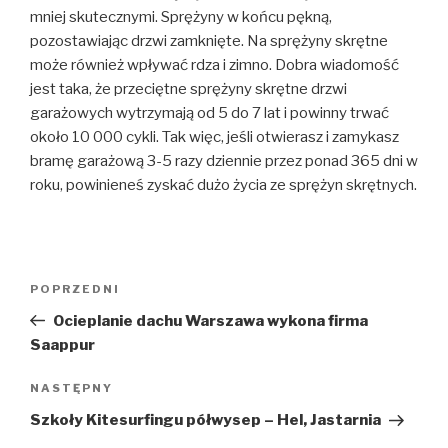
mniej skutecznymi. Sprężyny w końcu pękną,
pozostawiając drzwi zamknięte. Na sprężyny skrętne
może również wpływać rdza i zimno. Dobra wiadomość
jest taka, że ​​przeciętne sprężyny skrętne drzwi
garażowych wytrzymają od 5 do 7 lat i powinny trwać
około 10 000 cykli. Tak więc, jeśli otwierasz i zamykasz
bramę garażową 3-5 razy dziennie przez ponad 365 dni w
roku, powinieneś zyskać dużo życia ze sprężyn skrętnych.
Nawigacja
Poprzedni
POPRZEDNI
wpisu
wpis
Ocieplanie dachu Warszawa wykona firma
Saappur
Następny
NASTĘPNY
wpis
Szkoły Kitesurfingu półwysep – Hel, Jastarnia