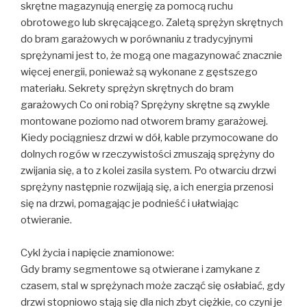
skrętne magazynują energię za pomocą ruchu
obrotowego lub skręcającego. Zaletą sprężyn skrętnych
do bram garażowych w porównaniu z tradycyjnymi
sprężynami jest to, że mogą one magazynować znacznie
więcej energii, ponieważ są wykonane z gęstszego
materiału. Sekrety sprężyn skrętnych do bram
garażowych Co oni robią? Sprężyny skrętne są zwykle
montowane poziomo nad otworem bramy garażowej.
Kiedy pociągniesz drzwi w dół, kable przymocowane do
dolnych rogów w rzeczywistości zmuszają sprężyny do
zwijania się, a to z kolei zasila system. Po otwarciu drzwi
sprężyny następnie rozwijają się, a ich energia przenosi
się na drzwi, pomagając je podnieść i ułatwiając
otwieranie.
Cykl życia i napięcie znamionowe:
Gdy bramy segmentowe są otwierane i zamykane z
czasem, stal w sprężynach może zacząć się osłabiać, gdy
drzwi stopniowo stają się dla nich zbyt ciężkie, co czyni je