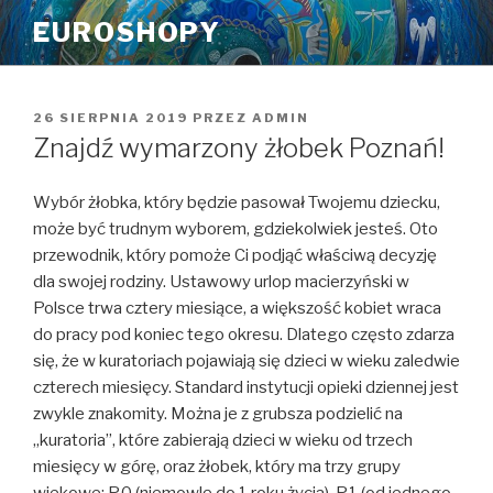
Przeskocz
EUROSHOPY
do
treści
OPUBLIKOWANE
26 SIERPNIA 2019
PRZEZ
ADMIN
W
Znajdź wymarzony żłobek Poznań!
Wybór żłobka, który będzie pasował Twojemu dziecku,
może być trudnym wyborem, gdziekolwiek jesteś. Oto
przewodnik, który pomoże Ci podjąć właściwą decyzję
dla swojej rodziny. Ustawowy urlop macierzyński w
Polsce trwa cztery miesiące, a większość kobiet wraca
do pracy pod koniec tego okresu. Dlatego często zdarza
się, że w kuratoriach pojawiają się dzieci w wieku zaledwie
czterech miesięcy. Standard instytucji opieki dziennej jest
zwykle znakomity. Można je z grubsza podzielić na
„kuratoria”, które zabierają dzieci w wieku od trzech
miesięcy w górę, oraz żłobek, który ma trzy grupy