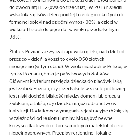
wiekowe: P.0 (niemowlę do 1 roku życia), P.1 (od jednego
do dwóch lat) i P. 2 (dwa do trzech lat). W 2013 r. średni
wskaźnik zapisów dzieci poniżej trzeciego roku życia do
formalnej opieki nad dziećmi wynosił 38%, a dzieci w
wieku od trzech do pięciu lat w wieku przedszkolnym –
98%.
Żłobek Poznań zazwyczaj zapewnia opiekę nad dziećmi
przez cały dzień, a koszt to około 950 złotych
miesięcznie (w tym obiad). W wielu miastach w Polsce, w
tym w Poznaniu, brakuje państwowych żłobków.
Głównym kryterium przyjęcia dziecka do placówki jaką
jest żłobek Poznań, czy przedszkole w szkole publicznej
jest niski dochód, bliskość między domem lub pracą a
żłobkiem, a także, czy dziecko ma już rodzeństwo w
instytucji. Dodatkowe wymagania rejestracyjne różnią się
w zależności od regionu i gminy. Mogą być pewne
korzyści dla dużych rodzin, samotnych matek lub dzieci
niepełnosprawnych. Przepisy regionalne i lokalne