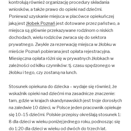
kontrolują również organizację procedury składania
wniosków, a także prawo do opieki nad dziećmi.
Ponieważ uzyskanie miejsca w placówce opiekuńczej
jaką jest
żłobek Poznań
jest dotowane przez państwo, a
miejsca są głównie przekazywane rodzinom o niskich
dochodach, wielu rodziców zwraca się do sektora
prywatnego. Zwykle za rezerwację miejsca w żłobku w
mieście Poznań pobierana jest opłata rejestracyjna.
Miesięczna opłata różni się w prywatnych żłobkach w
zależności od kilku czynników: tj. czasu spędzonego w
żłobku i tego, czy zostaną na lunch.
Stosunek opiekuna do dziecka – wydaje się również, że
wskaźnik opieki nad dziećmi ma zasadnicze znaczenie:
tam, gdzie w krajach skandynawskich jest troje dorosłych
na zaledwie 10 dzieci, w Polsce jeden pracownik opiekuje
się 10–15 dziećmi. Polskie przepisy określają stosunek 1:
8 dla dzieci w wieku poniżej jednego roku, podnosząc się
do 1:20 dla dzieci w wieku od dwóch do trzech lat.