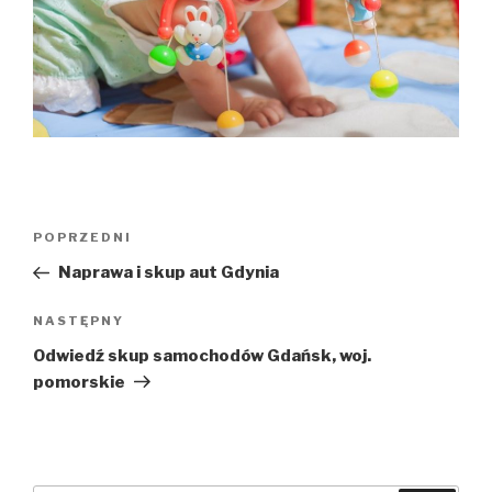
Nawigacja
Poprzedni
POPRZEDNI
wpisu
wpis
Naprawa i skup aut Gdynia
Następny
NASTĘPNY
wpis
Odwiedź skup samochodów Gdańsk, woj.
pomorskie