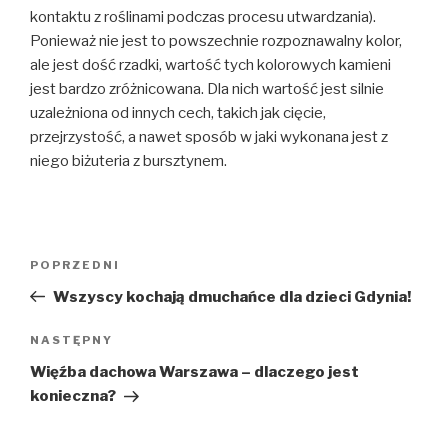
kontaktu z roślinami podczas procesu utwardzania).
Ponieważ nie jest to powszechnie rozpoznawalny kolor,
ale jest dość rzadki, wartość tych kolorowych kamieni
jest bardzo zróżnicowana. Dla nich wartość jest silnie
uzależniona od innych cech, takich jak cięcie,
przejrzystość, a nawet sposób w jaki wykonana jest z
niego biżuteria z bursztynem.
Nawigacja
Poprzedni
POPRZEDNI
wpisu
wpis
Wszyscy kochają dmuchańce dla dzieci Gdynia!
Następny
NASTĘPNY
wpis
Więźba dachowa Warszawa – dlaczego jest
konieczna?