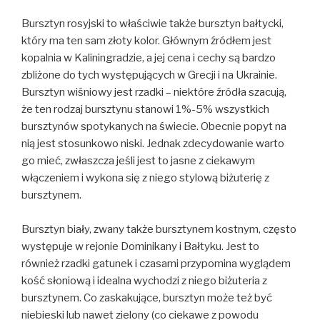
Bursztyn rosyjski to właściwie także bursztyn bałtycki,
który ma ten sam złoty kolor. Głównym źródłem jest
kopalnia w Kaliningradzie, a jej cena i cechy są bardzo
zbliżone do tych występujących w Grecji i na Ukrainie.
Bursztyn wiśniowy jest rzadki – niektóre źródła szacują,
że ten rodzaj bursztynu stanowi 1%-5% wszystkich
bursztynów spotykanych na świecie. Obecnie popyt na
nią jest stosunkowo niski. Jednak zdecydowanie warto
go mieć, zwłaszcza jeśli jest to jasne z ciekawym
włączeniem i wykona się z niego stylową biżuterię z
bursztynem.
Bursztyn biały, zwany także bursztynem kostnym, często
występuje w rejonie Dominikany i Bałtyku. Jest to
również rzadki gatunek i czasami przypomina wyglądem
kość słoniową i idealna wychodzi z niego biżuteria z
bursztynem. Co zaskakujące, bursztyn może też być
niebieski lub nawet zielony (co ciekawe z powodu