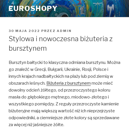
Przeskocz
EUROSHOPY
do
treści
OPUBLIKOWANE
30 MAJA 2022
PRZEZ
ADMIN
W
Stylowa i nowoczesna biżuteria z
bursztynem
Bursztyn bałtycki to klasyczna odmiana bursztynu. Można
go znaleźć w Grecji, Bułgarii, Ukrainie, Rosji, Polsce i
innych krajach nadbałtyckich na plaży lub pod ziemią w
obszarach leśnych.
Biżuteria z bursztynem
może mieć
dowolny odcień żółtego, od przezroczystego koloru
masła do głębokiego mętnego, miodowo-złotego i
wszystkiego pomiędzy. Z reguły przezroczyste kamienie
biżuteryjne mają większą wartość niż ich nieprzejrzyste
odpowiedniki, a ciemniejsze złote kolory są sprzedawane
za więcej niż jaśniejsze żółte.