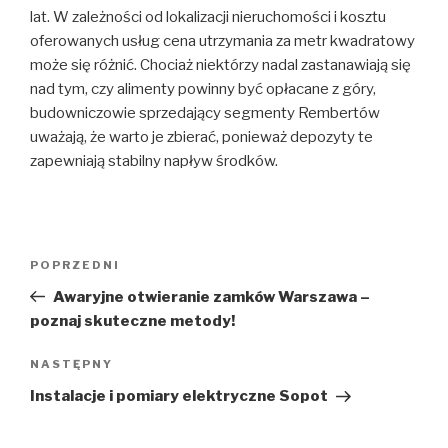
lat. W zależności od lokalizacji nieruchomości i kosztu
oferowanych usług cena utrzymania za metr kwadratowy
może się różnić. Chociaż niektórzy nadal zastanawiają się
nad tym, czy alimenty powinny być opłacane z góry,
budowniczowie sprzedający segmenty Rembertów
uważają, że warto je zbierać, ponieważ depozyty te
zapewniają stabilny napływ środków.
Nawigacja
Poprzedni
POPRZEDNI
wpisu
wpis
Awaryjne otwieranie zamków Warszawa –
poznaj skuteczne metody!
Następny
NASTĘPNY
wpis
Instalacje i pomiary elektryczne Sopot