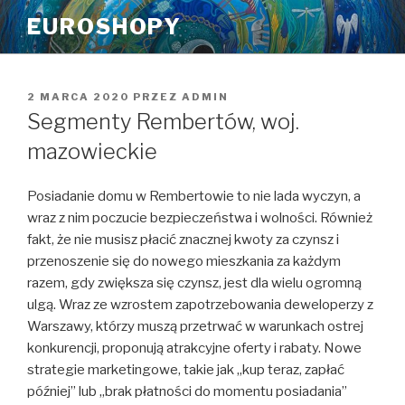
Przeskocz
EUROSHOPY
do
treści
OPUBLIKOWANE
2 MARCA 2020
PRZEZ
ADMIN
W
Segmenty Rembertów, woj.
mazowieckie
Posiadanie domu w Rembertowie to nie lada wyczyn, a
wraz z nim poczucie bezpieczeństwa i wolności. Również
fakt, że nie musisz płacić znacznej kwoty za czynsz i
przenoszenie się do nowego mieszkania za każdym
razem, gdy zwiększa się czynsz, jest dla wielu ogromną
ulgą. Wraz ze wzrostem zapotrzebowania deweloperzy z
Warszawy, którzy muszą przetrwać w warunkach ostrej
konkurencji, proponują atrakcyjne oferty i rabaty. Nowe
strategie marketingowe, takie jak „kup teraz, zapłać
później” lub „brak płatności do momentu posiadania”