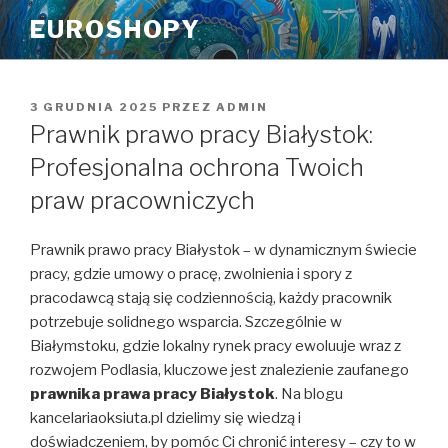
Przeskocz
EUROSHOPY
do
treści
OPUBLIKOWANE
3 GRUDNIA 2025
PRZEZ
ADMIN
W
Prawnik prawo pracy Białystok:
Profesjonalna ochrona Twoich
praw pracowniczych
Prawnik prawo pracy Białystok – w dynamicznym świecie
pracy, gdzie umowy o pracę, zwolnienia i spory z
pracodawcą stają się codziennością, każdy pracownik
potrzebuje solidnego wsparcia. Szczególnie w
Białymstoku, gdzie lokalny rynek pracy ewoluuje wraz z
rozwojem Podlasia, kluczowe jest znalezienie zaufanego
prawnika prawa pracy Białystok
. Na blogu
kancelariaoksiuta.pl dzielimy się wiedzą i
doświadczeniem, by pomóc Ci chronić interesy – czy to w