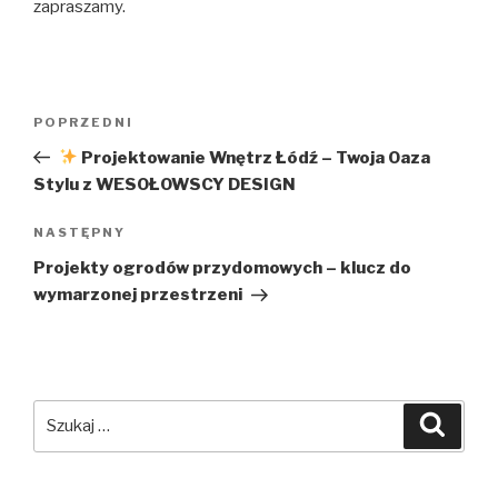
zapraszamy.
Nawigacja
Poprzedni
POPRZEDNI
wpisu
wpis
Projektowanie Wnętrz Łódź – Twoja Oaza
Stylu z WESOŁOWSCY DESIGN
Następny
NASTĘPNY
wpis
Projekty ogrodów przydomowych – klucz do
wymarzonej przestrzeni
Szukaj:
Szuka