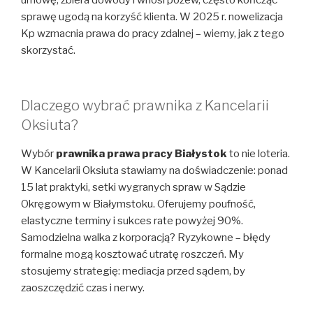
umowę, zbiera dowody i wnosi pozew, często kończąc
sprawę ugodą na korzyść klienta. W 2025 r. nowelizacja
Kp wzmacnia prawa do pracy zdalnej – wiemy, jak z tego
skorzystać.
Dlaczego wybrać prawnika z Kancelarii
Oksiuta?
Wybór
prawnika prawa pracy Białystok
to nie loteria.
W Kancelarii Oksiuta stawiamy na doświadczenie: ponad
15 lat praktyki, setki wygranych spraw w Sądzie
Okręgowym w Białymstoku. Oferujemy poufność,
elastyczne terminy i sukces rate powyżej 90%.
Samodzielna walka z korporacją? Ryzykowne – błędy
formalne mogą kosztować utratę roszczeń. My
stosujemy strategię: mediacja przed sądem, by
zaoszczędzić czas i nerwy.