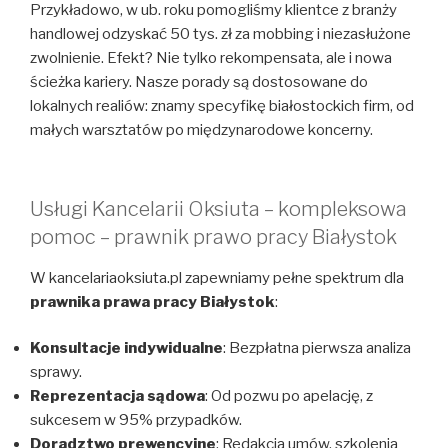
Przykładowo, w ub. roku pomogliśmy klientce z branży
handlowej odzyskać 50 tys. zł za mobbing i niezasłużone
zwolnienie. Efekt? Nie tylko rekompensata, ale i nowa
ścieżka kariery. Nasze porady są dostosowane do
lokalnych realiów: znamy specyfikę białostockich firm, od
małych warsztatów po międzynarodowe koncerny.
Usługi Kancelarii Oksiuta – kompleksowa
pomoc – prawnik prawo pracy Białystok
W kancelariaoksiuta.pl zapewniamy pełne spektrum dla
prawnika prawa pracy Białystok
:
Konsultacje indywidualne
: Bezpłatna pierwsza analiza
sprawy.
Reprezentacja sądowa
: Od pozwu po apelację, z
sukcesem w 95% przypadków.
Doradztwo prewencyjne
: Redakcja umów, szkolenia