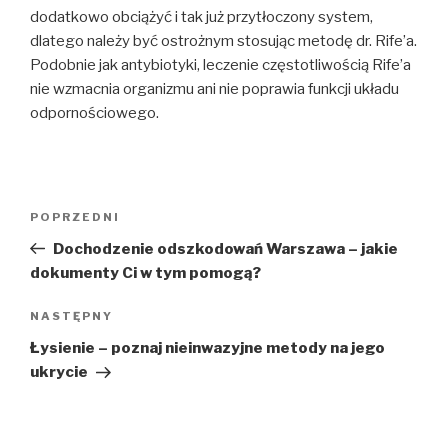
dodatkowo obciążyć i tak już przytłoczony system,
dlatego należy być ostrożnym stosując metodę dr. Rife’a.
Podobnie jak antybiotyki, leczenie częstotliwością Rife’a
nie wzmacnia organizmu ani nie poprawia funkcji układu
odpornościowego.
Nawigacja
Poprzedni
POPRZEDNI
wpisu
wpis
Dochodzenie odszkodowań Warszawa – jakie
dokumenty Ci w tym pomogą?
Następny
NASTĘPNY
wpis
Łysienie – poznaj nieinwazyjne metody na jego
ukrycie