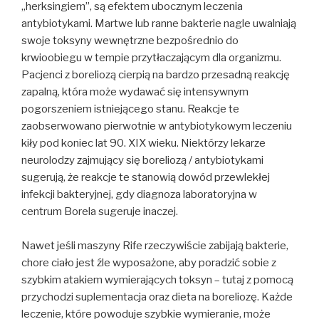
„herksingiem”, są efektem ubocznym leczenia
antybiotykami. Martwe lub ranne bakterie nagle uwalniają
swoje toksyny wewnętrzne bezpośrednio do
krwioobiegu w tempie przytłaczającym dla organizmu.
Pacjenci z boreliozą cierpią na bardzo przesadną reakcję
zapalną, która może wydawać się intensywnym
pogorszeniem istniejącego stanu. Reakcje te
zaobserwowano pierwotnie w antybiotykowym leczeniu
kiły pod koniec lat 90. XIX wieku. Niektórzy lekarze
neurolodzy zajmujący się boreliozą / antybiotykami
sugerują, że reakcje te stanowią dowód przewlekłej
infekcji bakteryjnej, gdy diagnoza laboratoryjna w
centrum Borela sugeruje inaczej.
Nawet jeśli maszyny Rife rzeczywiście zabijają bakterie,
chore ciało jest źle wyposażone, aby poradzić sobie z
szybkim atakiem wymierających toksyn – tutaj z pomocą
przychodzi suplementacja oraz dieta na boreliozę. Każde
leczenie, które powoduje szybkie wymieranie, może