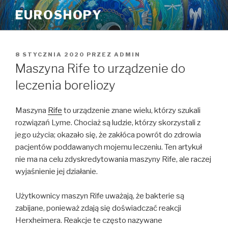
Przeskocz
EUROSHOPY
do
treści
OPUBLIKOWANE
8 STYCZNIA 2020
PRZEZ
ADMIN
W
Maszyna Rife to urządzenie do
leczenia boreliozy
Maszyna
Rife
to urządzenie znane wielu, którzy szukali
rozwiązań Lyme. Chociaż są ludzie, którzy skorzystali z
jego użycia; okazało się, że zakłóca powrót do zdrowia
pacjentów poddawanych mojemu leczeniu. Ten artykuł
nie ma na celu zdyskredytowania maszyny Rife, ale raczej
wyjaśnienie jej działanie.
Użytkownicy maszyn Rife uważają, że bakterie są
zabijane, ponieważ zdają się doświadczać reakcji
Herxheimera. Reakcje te często nazywane