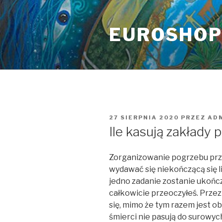
Przeskocz
do
EUROSHO
treści
OPUBLIKOWANE
27 SIERPNIA 2020
PRZEZ
AD
W
Ile kasują zakłady
Zorganizowanie pogrzebu pr
wydawać się niekończącą się l
jedno zadanie zostanie ukończ
całkowicie przeoczyłeś. Przez
się, mimo że tym razem jest o
śmierci nie pasują do surowych