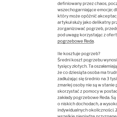
definiowany przez chaos, pocz
wszechogarniające emocje; dla
który może opóźnić akceptacj
artykuł służy jako delikatny p
zorganizować pogrzeb, przeds
pod uwagę korzystając z ofert
pogrzebowe Reda
.
Ile kosztuje pogrzeb?
Średni koszt pogrzebu wynos
tysięcy złotych. Ta oszałamiają
że ​​co dziesiąta osoba ma tr
zadłużając się średnio na 3 tys
zmarłej osoby nie są w stani
skorzystać z pomocy w postac
zakłady pogrzebowe Reda. Są
o niskich dochodach, a wysok
indywidualnych okoliczności. 
wszelkie pieniądze przyznane z