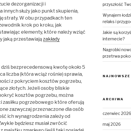
ucie dezorganizacji i
przyszłość Tw
 innych służy jako punkt skupienia,
Wynajem łodzi
ę straty. W obu przypadkach ten
relaks i przyg
rzewodnik krok po kroku, jak
tawiając elementy, które należy wziąć
Jakie są korzy
y jaką przestawiają
zakłady
internecie?
Nagrobki nowo
przetrwa poko
i dziś bezprecedensową kwotę około 5
ca liczba (która wciąż rośnie) sprawia,
NAJNOWSZE
udności z pokryciem kosztów pogrzebu,
iące złotych. Jeżeli osoby bliskie
e pokryć kosztów pogrzebu, można
ARCHIWA
i zasiłku pogrzebowego które oferują
 one zazwyczaj przeznaczone dla osób
czerwiec 202
ość ich wynagrodzenia zależy od
Zwykle będziesz musiał zwrócić
maj 2026
 majątku zmarłego (jeśli taki posiada),