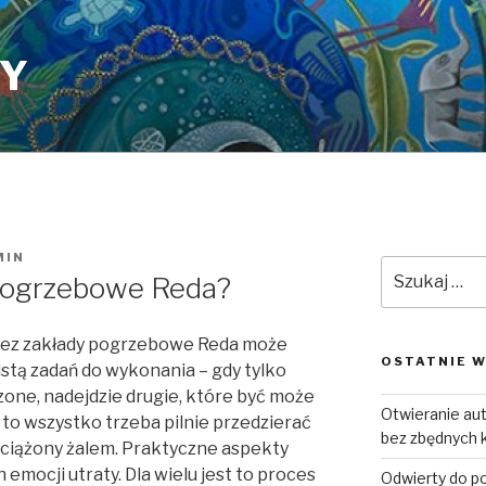
PY
MIN
Szukaj:
 pogrzebowe Reda?
zez zakłady pogrzebowe Reda może
OSTATNIE W
istą zadań do wykonania – gdy tylko
one, nadejdzie drugie, które być może
Otwieranie a
 to wszystko trzeba pilnie przedzierać
bez zbędnych 
bciążony żalem. Praktyczne aspekty
 emocji utraty. Dla wielu jest to proces
Odwierty do p