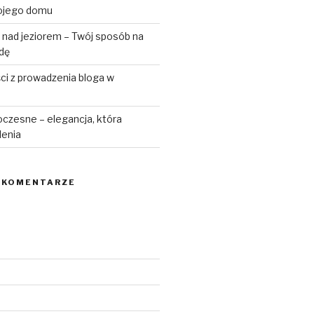
ojego domu
 nad jeziorem – Twój sposób na
odę
ści z prowadzenia bloga w
czesne – elegancja, która
lenia
 KOMENTARZE
6