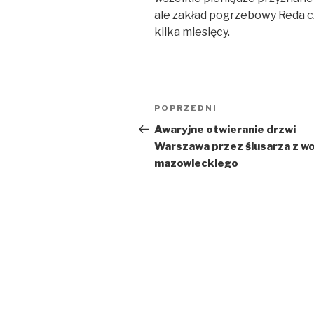
ale zakład pogrzebowy Reda 
kilka miesięcy.
Nawigacja
Poprzedni
POPRZEDNI
wpisu
wpis
Awaryjne otwieranie drzwi
Warszawa przez ślusarza z wo
mazowieckiego