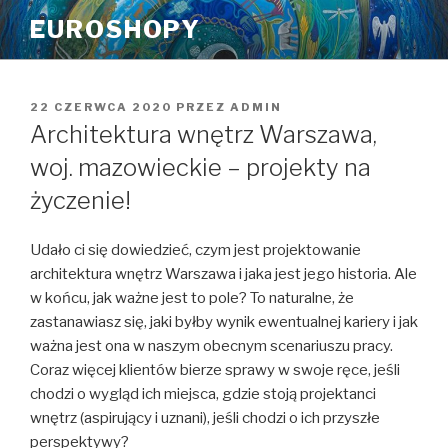
Przeskocz
EUROSHOPY
do
treści
OPUBLIKOWANE
22 CZERWCA 2020
PRZEZ
ADMIN
W
Architektura wnętrz Warszawa,
woj. mazowieckie – projekty na
życzenie!
Udało ci się dowiedzieć, czym jest projektowanie
architektura wnętrz Warszawa i jaka jest jego historia. Ale
w końcu, jak ważne jest to pole? To naturalne, że
zastanawiasz się, jaki byłby wynik ewentualnej kariery i jak
ważna jest ona w naszym obecnym scenariuszu pracy.
Coraz więcej klientów bierze sprawy w swoje ręce, jeśli
chodzi o wygląd ich miejsca, gdzie stoją projektanci
wnętrz (aspirujący i uznani), jeśli chodzi o ich przyszłe
perspektywy?