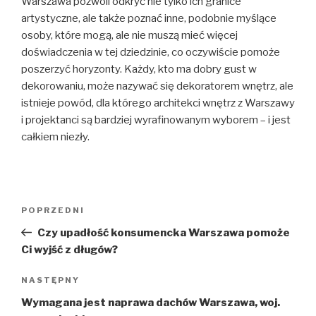
Warszawa pozwoli odkryć nie tylko ich granice
artystyczne, ale także poznać inne, podobnie myślące
osoby, które mogą, ale nie muszą mieć więcej
doświadczenia w tej dziedzinie, co oczywiście pomoże
poszerzyć horyzonty. Każdy, kto ma dobry gust w
dekorowaniu, może nazywać się dekoratorem wnętrz, ale
istnieje powód, dla którego architekci wnętrz z Warszawy
i projektanci są bardziej wyrafinowanym wyborem – i jest
całkiem niezły.
Nawigacja
Poprzedni
POPRZEDNI
wpisu
wpis
Czy upadłość konsumencka Warszawa pomoże
Ci wyjść z długów?
Następny
NASTĘPNY
wpis
Wymagana jest naprawa dachów Warszawa, woj.