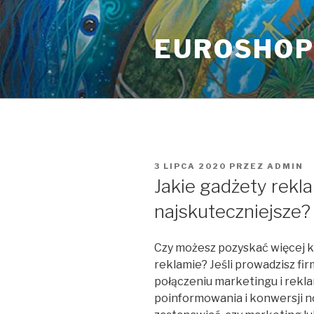
Przeskocz
do
EUROSHO
treści
OPUBLIKOWANE
3 LIPCA 2020
PRZEZ
ADMIN
W
Jakie gadżety re
najskuteczniejsze?
Czy możesz pozyskać więcej k
reklamie? Jeśli prowadzisz f
połączeniu marketingu i rekla
poinformowania i konwersji n