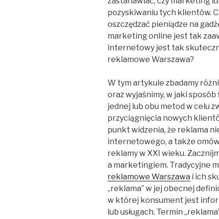
zastanawiać, czy marketing lu
pozyskiwaniu tych klientów. C
oszczędzać pieniądze na gad
marketing online jest tak z
internetowy jest tak skuteczn
reklamowe Warszawa?
W tym artykule zbadamy różn
oraz wyjaśnimy, w jaki sposób
jednej lub obu metod w celu z
przyciągnięcia nowych klien
punkt widzenia, że ​​reklama 
internetowego, a także omówi
reklamy w XXI wieku. Zacznij
a marketingiem. Tradycyjne m
reklamowe Warszawa
i ich s
„reklama” w jej obecnej definic
w której konsument jest info
lub usługach. Termin „reklama