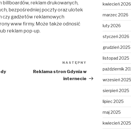
m billboardów, reklam drukowanych,
kwiecień 2026
ych, bezpośredniej poczty oraz ulotek
marzec 2026
ch czy gadżetów reklamowych
rony www firmy. Może także odnosić
luty 2026
ub reklam pop-up.
styczeń 2026
grudzień 2025
listopad 2025
NASTĘPNY
Następny
październik 2
wpis
edy
Reklama stron Gdynia w
internecie
wrzesień 202
sierpień 2025
lipiec 2025
maj 2025
kwiecień 2025