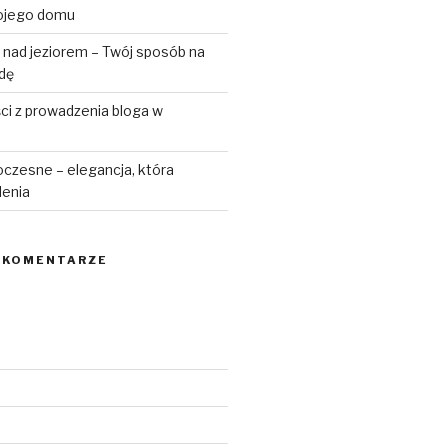
ojego domu
 nad jeziorem – Twój sposób na
odę
ści z prowadzenia bloga w
czesne – elegancja, która
lenia
 KOMENTARZE
6