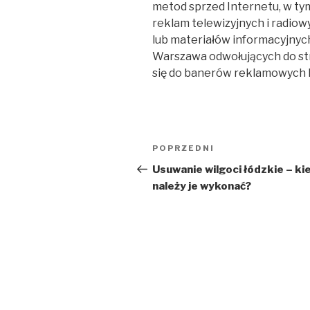
metod sprzed Internetu, w ty
reklam telewizyjnych i radiow
lub materiałów informacyjny
Warszawa odwołujących do st
się do banerów reklamowych l
Nawigacja
Poprzedni
POPRZEDNI
wpisu
wpis
Usuwanie wilgoci łódzkie – ki
należy je wykonać?