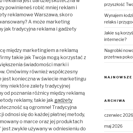
b reklama jest bardziej skuteczna w
przyszłość Tw
zy powinieneś robić mniej reklam i
żety reklamowe Warszawa, skoro
Wynajem łodzi
aawansowany? A może marketing
relaks i przyg
y jak tradycyjna reklama i gadżety
Jakie są korzy
internecie?
icę między marketingiem a reklamą
Nagrobki nowo
przetrwa poko
 firmy takie jak Twoja mogą korzystać z
większenia świadomości marki i
tów. Omówimy również współczesny
NAJNOWSZE
nie jest konieczna w świecie marketingu
my niektóre zalety tradycyjnej
my od poznania różnicy między reklamą
etody reklamy, takie jak
gadżety
ARCHIWA
kuteczność są ogromne! Tradycyjna
ji odnosi się do każdej płatnej metody,
czerwiec 202
rmowany o marce oraz jej produktach
maj 2026
” jest zwykle używany w odniesieniu do