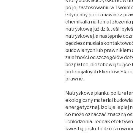
który doświadczył skutków ubo
po jej zastosowaniu w Twoim 
Gdyni, aby porozmawiać z pra
chemikalia na temat złożenia 
natryskową już dziś. Jeśli byłe
natryskowej, a następnie doz
będziesz musiał skontaktowa
budowlanych lub prawnikiem 
zależności od szczegółów dot
bezpłatne, niezobowiązujące 
potencjalnych klientów. Skonta
prawne.
Natryskowa pianka poliureta
ekologiczny materiał budowl
energetycznej. Izoluje lepiej n
co może oznaczać znaczną os
i chłodzenia. Jednak efektywn
kwestią, jeśli chodzi o zrówn