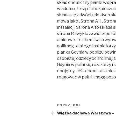
skład chemiczny pianki w spray
wiadomo, że są niebezpieczn
składa się z dwóch ciekłych s
mowa jako „Strona A” i „Stron
instalacji. Strona A to składa 
strona B zwykle zawiera poliol
aminowe. Te chemikalia wytw
aplikację, dlatego instalator
pianką Gdynia w pobliżu powi
osobistej odzieży ochronnej. 
Gdynia
w pełni się rozszerzy i
obojętny. Jeśli chemikalia ni
reagować w pełni i mogą pozo
Nawigacja
Poprzedni
POPRZEDNI
wpisu
wpis
Więźba dachowa Warszawa –