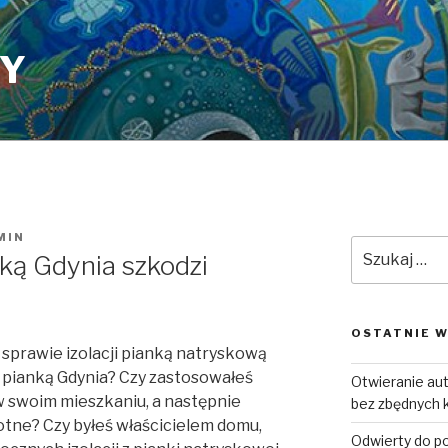
PY
MIN
Szukaj:
nką Gdynia szkodzi
OSTATNIE W
w sprawie izolacji pianką natryskową
e pianką Gdynia? Czy zastosowałeś
Otwieranie a
 w swoim mieszkaniu, a następnie
bez zbędnych 
otne? Czy byłeś właścicielem domu,
Odwierty do p