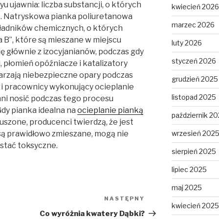
u ujawnia: liczba substancji, o których
kwiecień 2026
e. Natryskowa pianka poliuretanowa
marzec 2026
kładników chemicznych, o których
a B”, które są mieszane w miejscu
luty 2026
się głównie z izocyjanianów, podczas gdy
styczeń 2026
, płomień opóźniacze i katalizatory
arzają niebezpieczne opary podczas
grudzień 2025
zy i pracownicy wykonujący ocieplanie
listopad 2025
nni nosić podczas tego procesu
Gdy pianka idealna na
ocieplanie pianką
październik 2
 suszone, producenci twierdzą, że jest
e są prawidłowo zmieszane, mogą nie
wrzesień 202
stać toksyczne.
sierpień 2025
lipiec 2025
maj 2025
NASTĘPNY
Następny
kwiecień 2025
wpis
Co wyróżnia kwatery Dąbki?