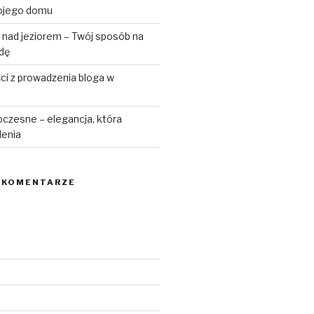
ojego domu
 nad jeziorem – Twój sposób na
odę
ści z prowadzenia bloga w
czesne – elegancja, która
lenia
 KOMENTARZE
6