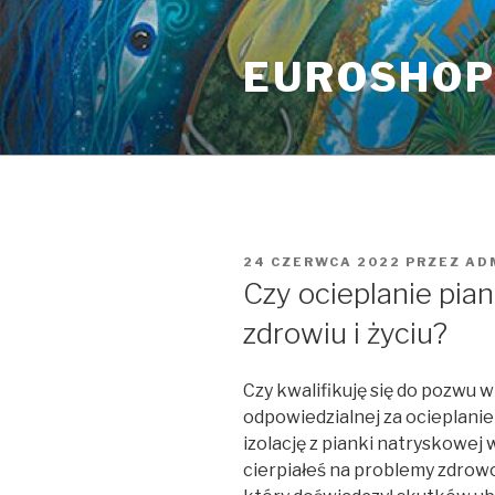
Przeskocz
do
EUROSHO
treści
OPUBLIKOWANE
24 CZERWCA 2022
PRZEZ
AD
W
Czy ocieplanie pia
zdrowiu i życiu?
Czy kwalifikuję się do pozwu 
odpowiedzialnej za ocieplani
izolację z pianki natryskowej
cierpiałeś na problemy zdrow