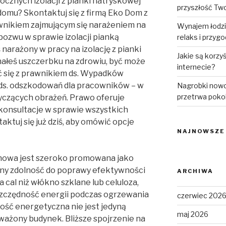
cznych izolacji z pianki natryskowej
przyszłość Tw
domu? Skontaktuj się z firmą Eko Dom z
wnikiem zajmującym się narażeniem na
Wynajem łodzi
pozwu w sprawie izolacji pianką
relaks i przyg
ś narażony w pracy na izolację z pianki
Jakie są korzy
nałeś uszczerbku na zdrowiu, być może
internecie?
ć się z prawnikiem ds. Wypadków
ds. odszkodowań dla pracowników – w
Nagrobki nowo
przetrwa poko
yczących obrażeń. Prawo oferuje
konsultacje w sprawie wszystkich
ktuj się już dziś, aby omówić opcje
NAJNOWSZE
nowa jest szeroko promowana jako
any zdolność do poprawy efektywności
ARCHIWA
a cal niż włókno szklane lub celuloza,
zczędność energii podczas ogrzewania
czerwiec 202
ość energetyczna nie jest jedyną
maj 2026
oważony budynek. Bliższe spojrzenie na